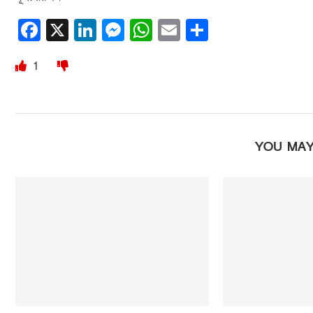
Facebook
X
LinkedIn
Messenger
WhatsApp
Email
Share
1
YOU MAY