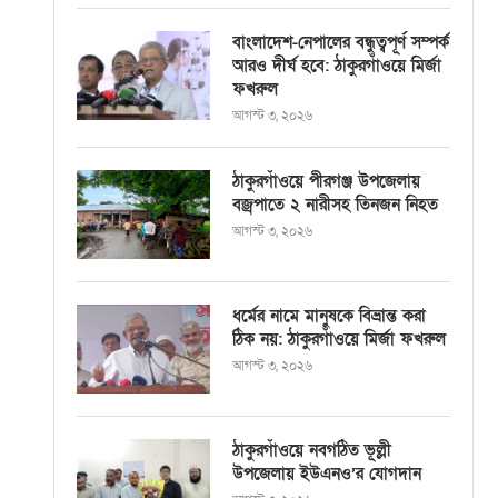
বাংলাদেশ-নেপালের বন্ধুত্বপূর্ণ সম্পর্ক
আরও দীর্ঘ হবে: ঠাকুরগাঁওয়ে মির্জা
ফখরুল
আগস্ট ৩, ২০২৬
ঠাকুরগাঁওয়ে পীরগঞ্জ উপজেলায়
বজ্রপাতে ২ নারীসহ তিনজন নিহত
আগস্ট ৩, ২০২৬
ধর্মের নামে মানুষকে বিভ্রান্ত করা
ঠিক নয়: ঠাকুরগাঁওয়ে মির্জা ফখরুল
আগস্ট ৩, ২০২৬
ঠাকুরগাঁওয়ে নবগঠিত ভূল্লী
উপজেলায় ইউএনও’র যোগদান