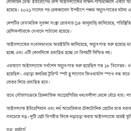
লোকায়ন ডেস্ক: ইউরোপের দেশ আইসল্যান্ডের দক্ষিণ-পশ্চিমাঞ্চলে একটি আগ
হয়েছে। ২০২১ সালের পর রেকজানেস উপদ্বীপে পঞ্চম অগ্ন্যুৎপাতের ঘটনা এ
দেশটির বেসামরিক সুরক্ষা সংস্থা রোববার (১৪ জানুয়ারি) জানিয়েছে, পরিস্থি
হেলিকপ্টারকে সেখানে পাঠানো হয়েছে।
আইসল্যান্ডের সংবাদমাধ্যম আরইউভি জানিয়েছে, অগ্ন্যুৎপাত শুরু হয়েছে 
হচ্ছে এবং এটি কোনদিকে প্রবাহিত হচ্ছে সে বিষয়টি নিশ্চিত নয়।
এরআগে আইসল্যান্ডে সর্বশেষ অগ্ন্যুৎপাত শুরু হয়েছিল গত ১৮ ডিসেম্বর। ও
হয়েছিল। এছাড়া জনপ্রিয় টুরিস্ট স্পট ব্লু লাগোন জিওথার্মাল স্পাও বন্ধ 
ভেতর দিয়ে প্রবাহিত হবে।
তবে সৌভাগ্যক্রমে গ্রিনদাভিক আগ্নেয়গিরির ধ্বংসলীলা থেকে বেঁচে যায়। ল
আইসল্যান্ড ইউরেশিয়ান এবং নর্থ আমেরিকার টেকটোনিক প্লেটের মাঝ বরাবর
সবচেয়ে বড়। দুটি প্লেট বিপরীত দিকে নড়াচড়া করায় আইসল্যান্ডে প্রায়ই ভূম
সূত্র: রয়টার্স