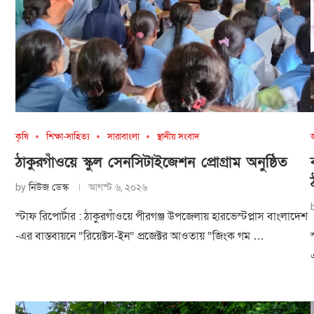
কৃষি
শিক্ষা-সাহিত্য
সারাবাংলা
স্থানীয় সংবাদ
ঠাকুরগাঁওয়ে স্কুল সেনসিটাইজেশন প্রোগ্রাম অনুষ্ঠিত
by
নিউজ ডেস্ক
আগস্ট ৬, ২০২৬
স্টাফ রিপোর্টার : ঠাকুরগাঁওয়ে পীরগঞ্জ উপজেলায় হারভেস্টপ্লাস বাংলাদেশ
-এর বাস্তবায়নে “রিয়েক্টস-ইন” প্রজেক্টর আওতায় “জিংক গম …