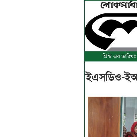
প্রিন্ট এর তারিখ
ইএসডিও-ইআইট