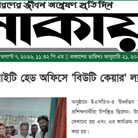
ঃ অগাস্ট ৭, ২০২৬, ১১:৩২ পি.এম || প্রকাশের তারিখঃ জানুয়ারি ২১, ২
ি হেড অফিসে ‘বিউটি কেয়ার’ ল্য
অনুষ্ঠানে ইএসডিও-র ঊর্ধ্বতন ক
প্রশিক্ষণার্থীরা উপস্থিত ছিলেন। 
দেখানো হয় এবং এর কার্যক্রম সম্
করা হয়।