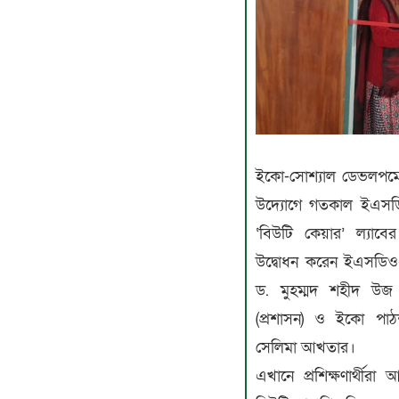
ইকো-সোশ্যাল ডেভলপমেন
উদ্যোগে গতকাল ইএসড
‘বিউটি কেয়ার’ ল্যাবে
উদ্বোধন করেন ইএসডিও-র 
ড. মুহম্মদ শহীদ উজ
(প্রশাসন) ও ইকো পাঠ
সেলিমা আখতার।
এখানে প্রশিক্ষণার্থীরা আ