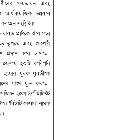
ীদের ক্ষমতায়ন এবং
ের আর্থসামাজিক উন্নয়নে
 করছেন সংশ্লিষ্টরা।
যাবত প্রান্তিক ঝরে পড়া
়ে তুলতে এবং স্বাবলম্বী
ক্ষণ প্রদান করে আসছে।
 জেলায় ২০টি কারিগরি
় ১০ হাজার যুবক যুবতীকে
্থানের সাথে যুক্ত করছে।
সডিও- ইকো ইনস্টিটিউট
ে 'বিউটি কেয়ার' নামক
য়।