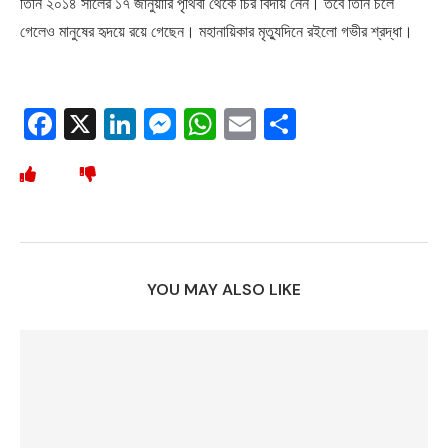
তিনি ২০১৪ সালের ১৭ জানুয়ারি পৃথিবী থেকে চির বিদায় নেন। তবে তিনি চলে
গেলেও মানুষের হৃদয়ে রয়ে গেছেন। মহানায়িকার মৃত্যুদিনে রইলো গভীর শ্রদ্ধা।
Facebook
X
LinkedIn
Messenger
WhatsApp
Email
Share
YOU MAY ALSO LIKE