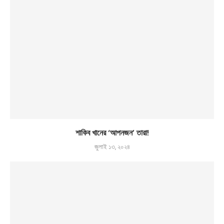
শাকিব খানের ‘আপনজন’ তারা!
জুলাই ১৩, ২০২৪