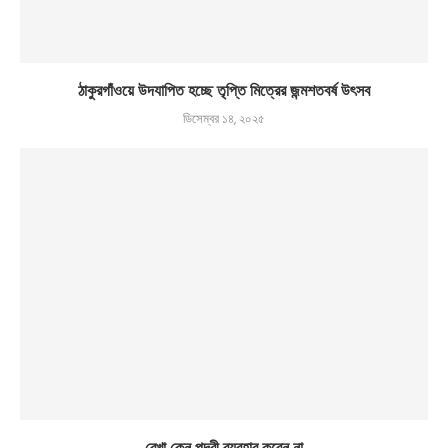
ঠাকুরগাঁওয়ে উদযাপিত হচ্ছে তৃপ্তি মিত্রের জন্মশতবর্ষ উৎসব
ডিসেম্বর ১৪, ২০২৫
রেখা কেন পদবী ব্যবহার করেন না