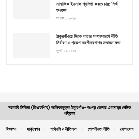
সামাজিক ইনসাফ প্রতিষ্ঠা করতে চায়: মির্জা
ফখরুল
আগস্ট ২, ২০২৬
ঠাকুরগাঁওয়ে জিংক ধানের সম্প্রসারণে নীতি
নির্ধারণ ও প্রকল্প অংশীদারগণের মতামত সভা
জুলাই ২১, ২০২৬
সরকারি মিডিয়া (ডিএফপি’র) তালিকাভুক্ত ঠাকুরগাঁও-পঞ্চগড় জেলার একমাত্র দৈনিক
পত্রিকা
বিজ্ঞাপন
সার্কুলেশন
শর্তাবলি ও নীতিমালা
গোপনীয়তা নীতি
যোগাযোগ