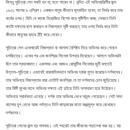
কিন্তু সুচিত্রা সেন সবাই হন না, হতে পারেন না। নন্দিত এই অভিনয়শিল্পীর জন্ম
১৯৩১ সালের ৬ এপ্রিল। একজন মানুষ কীভাবে মূল্যায়িত হবেন, তা নির্ভর করে তার
কর্মের ওপর। যিনি যে কাজে নিয়োজিত বিশেষ করে সৃষ্টিশীল কাজ; সেখানে তিনি
কতটা দক্ষতার ছাপ রাখছেন বা নিজস্বতা সৃষ্টি করছেন, তার ওপর নির্ভর করে তিনি
কীভাবে মানুষের হৃদয়ে ঠাঁই করে নেবেন।
সুচিত্রা সেন একেবারেই নিজস্বতা বা আলাদা বৈশিষ্ট্য দিয়ে অভিনয় করে গেছেন
চলচ্চিত্রে। একের পর এক জনপ্রিয় সিনেমা উপহার দিয়েছেন। আসলে অভিনয়টা
ছিল তার স্বভাবজাত। একসময় এবং আজও রোমান্টিক সিনেমার জুটি বলতেই
উত্তম-সুচিত্রা। এভাবেই ধারাবাহিকভাবে অভিনয় দ্বারা মুগ্ধ করেছেন দর্শকদের।
তার অভিনয়ে নিজস্বতার ধারা এতটাই জনপ্রিয় যে তা দর্শকদের চোখ জুড়িয়েছে।
তার মিষ্টি মুখের সাথে অভিনয় দক্ষতা এই দুইয়ে তিনি অসাধারণ হয়ে উঠেছেন।
অভিনয়ে স্বার্থকতা এনেছে। দর্শক তার অভিনয় দেখে আনন্দ পেয়েছেন। সেই সাদা
কালোর যুগ থেকে আজ পর্যন্তও তিনি জাদুকরের মতো মন্ত্রমুগ্ধ করে রেখেছেন
দর্শকদের।
সুচিত্রা সেনের জন্ম হয় পাবনায়। এই শহরেই তার জীবনের পড়ালেখা শুরু হয়। বড়