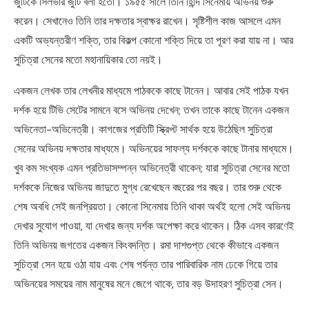
জুটিকে সিলভার জুটি বলা হতো। ১৯৫৫ সালে তিনি হিন্দি সিনেমায় অভিনয় শুরু
করেন। সেখানেও তিনি তার দক্ষতার স্বাক্ষর রাখেন। সৃষ্টিশীল কাজ আসলে এমন
একটি অভ্যন্তরীণ শক্তি, তার বিকল্প কোনো শক্তি দিয়ে তা পূরণ করা যায় না। আর
সুচিত্রা সেনের মতো মহানায়িকার তো নয়ই।
একজন লেখক তার লেখনীর মাধ্যমে পাঠককে কাছে টানেন। আবার সেই পাঠক যখন
দর্শক হয়ে টিভি সেটের সামনে বসে অভিনয় দেখেন; তখন তাকে কাছে টানেন একজন
অভিনেতা-অভিনেত্রী। কাগজের প্রতিটি স্ক্রিপ্ট সার্থক হয়ে উঠেছিল সুচিত্রা
সেনের অভিনয় দক্ষতার মাধ্যমে। অভিনয়ের সাফল্য দর্শককে কাছে টানার মাধ্যমে।
খুব কম সংখ্যক এমন প্রতিভাসম্পন্ন অভিনেত্রী থাকেন; যারা সুচিত্রা সেনের মতো
দর্শককে নিজের অভিনয় জাদুতে মুগ্ধ রেখেছেন বছরের পর বছর। তার শুরু থেকে
শেষ অবধি সেই জনপ্রিয়তা। কোনো সিনেমায় তিনি থাকা অর্থই হলো সেই অভিনয়
দেখার সুযোগ পাওয়া, যা দেখার জন্য দর্শক অপেক্ষা করে থাকেন। ঠিক এসব কারণেই
তিনি অভিনয় জগতের একজন কিংবদন্তি। রমা দাশগুপ্ত থেকে কীভাবে একজন
সুচিত্রা সেন হয়ে ওঠা যায় এবং শেষ পর্যন্ত তার পারিবারিক নাম ঢেকে গিয়ে তার
অভিনয়ের সময়ের নাম মানুষের মনে জেগে থাকে, তার বড় উদাহরণ সুচিত্রা সেন।