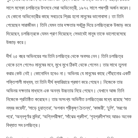
সালে মস্কো চলচ্চিত্র উৎসবে সেরা অভিনেত্রী, ১৯৭২ সালে পদ্মশ্রী অর্জন করেন।
যে কোনো অভিনেত্রীর কাছে সবচেয়ে প্রিয় হলো মানুষের ভালোবাসা। তা তিনি
পেয়েছেন সারাজীবন। তিনি যেমন তার দক্ষতার সবটুকু দিয়ে চলচ্চিত্রকে উজাড় করে
দিয়েছেন, চলচ্চিত্রকে যেমন প্রাণ দিয়েছেন; সেভাবেই মানুষ তাকে ভালোবেসেছে
উজাড় করে।
দীর্ঘ ২৫ বছর অভিনয়ের পর তিনি চলচ্চিত্র থেকে অবসর নেন। তিনি চলচ্চিত্র
থেকে চলে গেলেও মানুষের মনে, মুখে মুখে ঠিকই থেকে গেলেন। তার সাথে তুলনা
করার কেউ নেই। কোনোদিন হবেও না। অভিনয় যে মানুষের কাছে পৌঁছানোর একটি
শক্তিশালী মাধ্যম, তা তিনি দীর্ঘ ক্যারিয়ারে প্রমাণ করে গেছেন। নিজেকে তার
অভিনয় দক্ষতার মাধ্যমে এক অনন্য উচ্চতায় নিয়ে গেছেন। যেখানে আজ তিনি
নিজেকে প্রতিষ্ঠিত করেছেন। তার অসংখ্য অভিনীত চলচ্চিত্রের মধ্যে রয়েছে ‘সাত
নম্বর কয়েদী’, ‘সাড়ে চুয়াত্তর’, ‘ভগবান শ্রীকৃষ্ণ চৈতন্য’, ‘কাজরী’, ‘ঢুলি’, ‘মরণের
পরে’, ‘অন্নপূর্ণার মন্দির’, ‘অগ্নিপরীক্ষা’, ‘সাঁঝের প্রদীপ’, ‘গৃহপ্রদীপ’সহ আরও অনেক
বিখ্যাত সব চলচ্চিত্র।