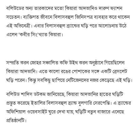
বলিউডের অন্য তারকাদের মতো কিয়ারা আদভানিও দারুণ ফ্যাশন
সচেতন। ব্যক্তিগত জীবনে বিলাসবহুল জিনিসপত্র ব্যবহার করে থাকেন
এই অভিনেত্রী। এবার বিলাসবহুল ব্র্যান্ডের ঘড়ি পরে আলোচনায় উঠে
এলেন ‘কবীর সিং’খ্যাত কিয়ারা।
সম্প্রতি করন জোহর সঞ্চালিত কফি উইথ করন অনুষ্ঠানে গিয়েছিলেন
কিয়ারা আদভানি। এতে কালো রঙের পোশাকের সঙ্গে একটি ব্রেসলেট
ঘড়ি পরেন। কিন্তু সবকিছু ছাপিয়ে নেটিজেনদের নজর কেড়েছে এই ঘড়ি।
বলিউড শাদিস ডটকম জানিয়েছে, কিয়ারা আদভানির হাতের ঘড়িটি
প্রস্তুত করেছে ইতালির বিলাসবহুল ব্র্যান্ড বুলগারি সেরপেন্তি। এ ব্র্যান্ডের
অফিশিয়াল ওয়েবসাইট ঘুরে দেখা যায়, ঘড়িটি নতুন বাজারে এনেছে
প্রতিষ্ঠানটি।