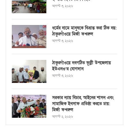
আগস্ট ৩, ২০২৬
ধর্মের নামে মানুষকে বিভ্রান্ত করা ঠিক নয়:
ঠাকুরগাঁওয়ে মির্জা ফখরুল
আগস্ট ৩, ২০২৬
ঠাকুরগাঁওয়ে নবগঠিত ভূল্লী উপজেলায়
ইউএনও’র যোগদান
আগস্ট ৩, ২০২৬
সরকার ন্যায় বিচার, আইনের শাসন এবং
সামাজিক ইনসাফ প্রতিষ্ঠা করতে চায়:
মির্জা ফখরুল
আগস্ট ২, ২০২৬