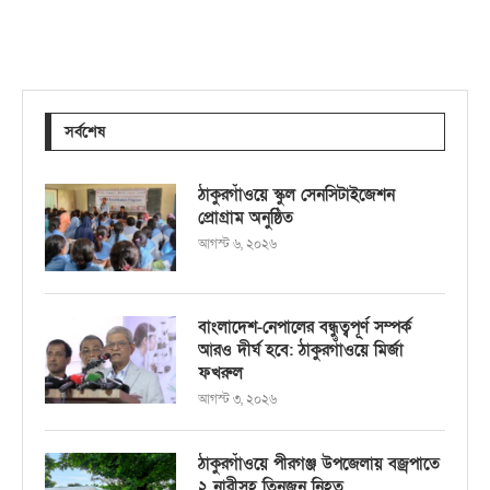
সর্বশেষ
ঠাকুরগাঁওয়ে স্কুল সেনসিটাইজেশন
প্রোগ্রাম অনুষ্ঠিত
আগস্ট ৬, ২০২৬
বাংলাদেশ-নেপালের বন্ধুত্বপূর্ণ সম্পর্ক
আরও দীর্ঘ হবে: ঠাকুরগাঁওয়ে মির্জা
ফখরুল
আগস্ট ৩, ২০২৬
ঠাকুরগাঁওয়ে পীরগঞ্জ উপজেলায় বজ্রপাতে
২ নারীসহ তিনজন নিহত