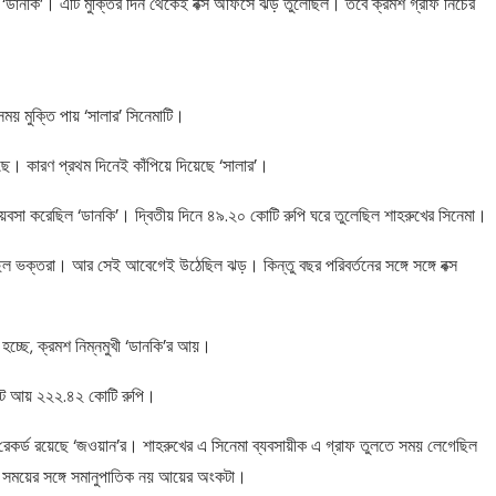
‘ডানকি’। এটি মুক্তির দিন থেকেই বক্স অফিসে ঝড় তুলেছিল। তবে ক্রমশ গ্রাফ নিচের
ময় মুক্তি পায় ‘সালার’ সিনেমাটি।
েছে। কারণ প্রথম দিনেই কাঁপিয়ে দিয়েছে ‘সালার’।
য়বসা করেছিল ‘ডানকি’। দ্বিতীয় দিনে ৪৯.২০ কোটি রুপি ঘরে তুলেছিল শাহরুখের সিনেমা।
ছিল ভক্তরা। আর সেই আবেগেই উঠেছিল ঝড়। কিন্তু বছর পরিবর্তনের সঙ্গে সঙ্গে বক্স
চ্ছে, ক্রমশ নিম্নমুখী ‘ডানকি’র আয়।
োট আয় ২২২.৪২ কোটি রুপি।
রেকর্ড রয়েছে ‘জওয়ান’র। শাহরুখের এ সিনেমা ব্যবসায়ীক এ গ্রাফ তুলতে সময় লেগেছিল
 সময়ের সঙ্গে সমানুপাতিক নয় আয়ের অংকটা।