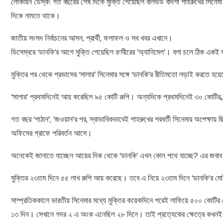
লোকায়ন ডেস্ক: গত বছরের শেষ দিকে মুক্তি পেয়েছিল বলিউড বাদশা শাহরুখের সিনেমা 
দিকে নামতে থাকে।
জাতীয় সংসদ নির্বাচনের আসন, প্রার্থী, ফলাফল ও সব খবর এখানে।
ডিসেম্বরে ‘ডানকি’র আগে মুক্তি পেয়েছিল রণবীরের ‘অ্যানিমেল’। বলা চলে ঠিক একই স
মুক্তির পর থেকে প্রভাসের ‘সালার’ সিনেমার সঙ্গে ‘ডানকি’র রীতিমতো লড়াই করতে হয়
‘সালার’ প্রথমদিনেই আয় করেছিল ৯৫ কোটি রুপি। অন্যদিকে প্রথমদিনেই ৩০ কোটির ব্
গত বছর ‘পাঠান’, ‘জওয়ান’র পর, স্বাভাবিকভাবেই শাহরুখের পরবর্তী সিনেমার অপেক্ষায় 
অফিসের গ্রাফে পরিবর্তন আসে।
অনেকেই জানাতে যাচ্ছেন আয়ের দিক থেকে ‘ডানকি’ এখন কোন পথে যাচ্ছে? এর জবাব হ
মুক্তির ২৩তম দিনে ৫৫ লাখ রুপি আয় করেছে। তবে এ নিয়ে ২৩তম দিনে ‘ডানকি’র ম
সাম্প্রতিককালে ভারতীয় সিনেমার মধ্যে মুক্তির কয়েকদিনে পরেই লাফিয়ে ৫০০ কোটির 
১৩ দিন। সেখানে গদর ২ এ অংক এনেছিল ২৮ দিনে। তাই প্রত্যেকের ক্ষেত্রে কখনই