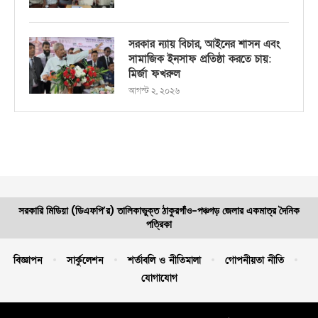
সরকার ন্যায় বিচার, আইনের শাসন এবং
সামাজিক ইনসাফ প্রতিষ্ঠা করতে চায়:
মির্জা ফখরুল
আগস্ট ২, ২০২৬
সরকারি মিডিয়া (ডিএফপি’র) তালিকাভুক্ত ঠাকুরগাঁও-পঞ্চগড় জেলার একমাত্র দৈনিক
পত্রিকা
বিজ্ঞাপন
সার্কুলেশন
শর্তাবলি ও নীতিমালা
গোপনীয়তা নীতি
যোগাযোগ