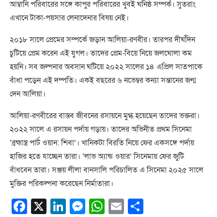
আম্বানি পরিবারের সঙ্গে কাপুর পরিবারের খুবই ঘনিষ্ঠ সম্পর্ক। সুতরাং
এখানে টাকা-পয়সার লেনাদেনার বিষয় নেই।
২০১৮ সালে প্রেমের সম্পর্কে জড়ান আলিয়া-রণবীর। তারপর দীর্ঘদিন
চুটিয়ে প্রেম করেন এই যুগল। তাদের প্রেম-বিয়ে নিয়ে জলঘোলা কম
হয়নি। সব জল্পনার অবসান ঘটিয়ে ২০২২ সালের ১৪ এপ্রিল সাতপাকে
বাঁধা পড়েন এই দম্পতি। একই বছরের ৬ নভেম্বর কন্যা সন্তানের জন্ম
দেন আলিয়া।
আলিয়া-রণবীরের বাস্তব জীবনের রসায়নে মুগ্ধ হয়েছেন তাদের ভক্তরা।
২০২২ সালে এ রসায়ন পর্দায় গড়ায়। তাদের অভিনীত প্রথম সিনেমা
‘ব্রহ্মাস্ত্র পার্ট ওয়ান: শিবা’। খানিকটা বিরতি নিয়ে ফের একসঙ্গে পর্দায়
হাজির হতে যাচ্ছেন তারা। ‘লাভ অ্যান্ড ওয়ার’ সিনেমায় ফের জুটি
বাঁধবেন তারা। সঞ্জয় লীলা বানসালি পরিচালিত এ সিনেমা ২০২৫ সালে
মুক্তির পরিকল্পনা করেছেন নির্মাতারা।
Facebook
X
LinkedIn
Messenger
WhatsApp
Email
Share