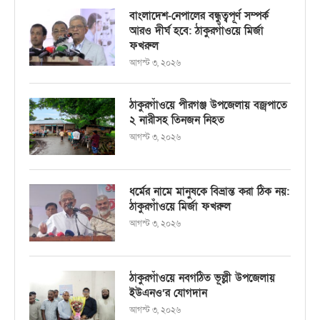
বাংলাদেশ-নেপালের বন্ধুত্বপূর্ণ সম্পর্ক
আরও দীর্ঘ হবে: ঠাকুরগাঁওয়ে মির্জা
ফখরুল
আগস্ট ৩, ২০২৬
ঠাকুরগাঁওয়ে পীরগঞ্জ উপজেলায় বজ্রপাতে
২ নারীসহ তিনজন নিহত
আগস্ট ৩, ২০২৬
ধর্মের নামে মানুষকে বিভ্রান্ত করা ঠিক নয়:
ঠাকুরগাঁওয়ে মির্জা ফখরুল
আগস্ট ৩, ২০২৬
ঠাকুরগাঁওয়ে নবগঠিত ভূল্লী উপজেলায়
ইউএনও’র যোগদান
আগস্ট ৩, ২০২৬