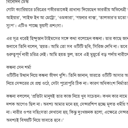
বিনোদন ডেস্ক
গোটা ক্যারিয়ারে চরিত্রের গভীরতাকেই প্রাধান্য দিয়েছেন ভারতীয় অভিনেত্রী 
আইয়ার’, ‘লাইফ ইন আ মেট্রো’, ‘ওমকারা’, ‘গয়নার বাক্স’, ‘তালভার’র মতো নন্
স্যুপ’। এটিও পাচ্ছে ভূয়সী প্রশংসা।
এর সূত্র ধরেই হিন্দুস্তান টাইমসের সঙ্গে কথা বলেছেন কঙ্কনা। তার কাছে জ
জবাবে তিনি বলেন, ‘হয়ত। আমি তো সব ওটিটি ছবি, সিরিজ দেখি না। তবে
গুরুত্বপূর্ণ নারী চরিত্র নেই। আমি হয়ত ভুল, তবে এই মুহূর্তে বড় পর্দায় নারী
কঙ্কনা সেন শর্মা
ওটিটির উত্থান নিয়ে কঙ্কনা ভীষণ খুশি। তিনি জানান, ভারতে ওটিটি আসা
নিয়ে সেন্সরের যে প্রশ্ন ওঠে, সেটা পুরোপুরি ঠিক না। কারণ অধিকাংশ নির্মা
কঙ্কনা বললেন, ‘প্রতিটা মানুষই তার কাজ নিয়ে খুব সচেতন। কখন কার নাম
দশক আগেও ছিল না। অবশ্য আমার মনে হয়, সেন্সরশিপ হচ্ছে মূলত ধর্মীয় আবে
না। নারীর ওপর সহিংসতা দেখানো হয়, কিন্তু দুঃখজনক হলো, এক্ষেত্রে সেন
অবশ্যই বিষয়টি নিয়ে ভাবতে হবে।’