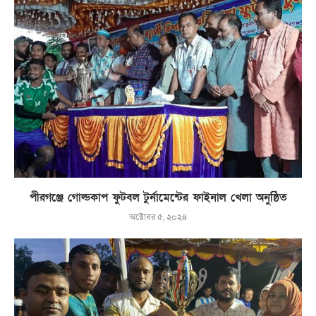
পীরগঞ্জে গোল্ডকাপ ফুটবল টুর্নামেন্টের ফাইনাল খেলা অনুষ্ঠিত
অক্টোবর ৫, ২০২৪