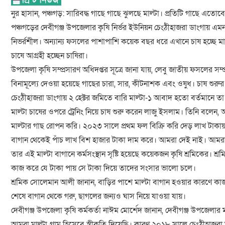
নুর হাসান, পঞ্চগড়: সারিবদ্ধ গাছে গাছে ঝুলছে মাল্টা। প্রতিটি গাছে এত
পঞ্চগড়ের দেবীগঞ্জ উপজেলার কৃষি নির্ভর ইউনিয়ন চেংঠীহাজরা ডাংগায় এ
নিভর্রশীল। অন্যান্য ফসলের পাশাপাশি কয়েক বছর ধরে এখানে চাষ হচ্ছে 
চাষে আগ্রহী হচ্ছেন চাষিরা।
উপজেলা কৃষি সম্প্রসারণ অধিদপ্তর সূত্রে জানা যায়, লেবু জাতীয় ফসলের সম্প
বিনামূল্যে দেওয়া হয়েছে গাছের চারা, সার, কীটনাশক এবং ওষুধ। চাষ শুর
চেংঠীহাজরা ডাংগায় ২ হেক্টর জমিতে বারি মাল্টা-১ আবাদ হতো বর্তমানে ত
মাল্টা চাষের ওপরে ট্রেনিং নিয়ে চাষ শুরু করেন লাজু ইসলাম। তিনি ব
মাল্টার গাছ রোপন করি। ২০২৩ সালে প্রথম ফল বিক্রি করি দেড় লাখ টাকা
বাগান থেকেই পাঁচ লাখ বিশ হাজার টাকা দাম করে। আমরা দেই নাই। আমর
তার এই মাল্টা বাগানে কর্মসংস্থান সৃষ্টি হয়েছে কয়েকজন কৃষি শ্রমিকের। শ
কাজ করে যে টাকা পায় সে টাকা দিয়ে তাদের সংসার ভালো চলে।
শ্রমিক সোলেমান আলী জানান, বাড়ির পাশে মাল্টা বাগান হওয়ার কারণে ক
শেষে বাগান থেকে গরু, ছাগলের জন্যও ঘাস নিয়ে যাওয়া যায়।
দেবীগঞ্জ উপজেলা কৃষি কর্মকর্তা নাঈম মোর্শেদ জানান, দেবীগঞ্জ উপজেলার মা
আমরা মাল্টা গ্রাম হিসেবে স্বীকৃতি দিয়েছি। কারণ ২০১৮ সালে চেংঠীহাজরা 