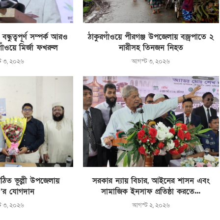
্ধুত্বপূর্ণ সম্পর্ক আরও
ঠাকুরগাঁওয়ে পীরগঞ্জ উপজেলায় বজ্রপাতে ২
রগাঁওয়ে মির্জা ফখরুল
নারীসহ তিনজন নিহত
ট ৩, ২০২৬
আগস্ট ৩, ২০২৬
ঠিত ভূল্লী উপজেলায়
সরকার ন্যায় বিচার, আইনের শাসন এবং
’র যোগদান
সামাজিক ইনসাফ প্রতিষ্ঠা করতে...
ট ৩, ২০২৬
আগস্ট ২, ২০২৬