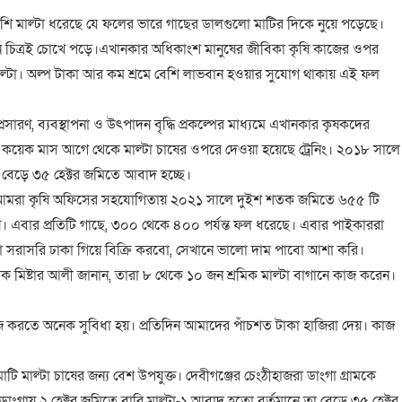
োবেশি মাল্টা ধরেছে যে ফলের ভারে গাছের ডালগুলো মাটির দিকে নুয়ে পড়েছে।
মন চিত্রই চোখে পড়ে।এখানকার অধিকাংশ মানুষের জীবিকা কৃষি কাজের ওপর
মাল্টা। অল্প টাকা আর কম শ্রমে বেশি লাভবান হওয়ার সুযোগ থাকায় এই ফল
্রসারণ, ব্যবস্থাপনা ও উৎপাদন বৃদ্ধি প্রকল্পের মাধ্যমে এখানকার কৃষকদের
ুর কয়েক মাস আগে থেকে মাল্টা চাষের ওপরে দেওয়া হয়েছে ট্রেনিং। ২০১৮ সালে
া বেড়ে ৩৫ হেক্টর জমিতে আবাদ হচ্ছে।
লেন, আমরা কৃষি অফিসের সহযোগিতায় ২০২১ সালে দুইশ শতক জমিতে ৬৫৫ টি
য়। এবার প্রতিটি গাছে, ৩০০ থেকে ৪০০ পর্যন্ত ফল ধরেছে। এবার পাইকাররা
া সরাসরি ঢাকা গিয়ে বিক্রি করবো, সেখানে ভালো দাম পাবো আশা করি।
্রমিক মিষ্টার আলী জানান, তারা ৮ থেকে ১০ জন শ্রমিক মাল্টা বাগানে কাজ করেন।
াজ করতে অনেক সুবিধা হয়। প্রতিদিন আমাদের পাঁচশত টাকা হাজিরা দেয়। কাজ
টি মাল্টা চাষের জন্য বেশ উপযুক্ত। দেবীগঞ্জের চেংঠীহাজরা ডাংগা গ্রামকে
ডাংগায় ২ হেক্টর জমিতে বারি মাল্টা-১ আবাদ হতো বর্তমানে তা বেড়ে ৩৫ হেক্টর