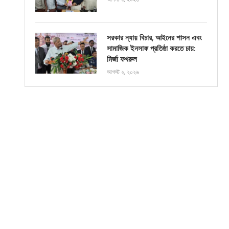
সরকার ন্যায় বিচার, আইনের শাসন এবং
সামাজিক ইনসাফ প্রতিষ্ঠা করতে চায়:
মির্জা ফখরুল
আগস্ট ২, ২০২৬