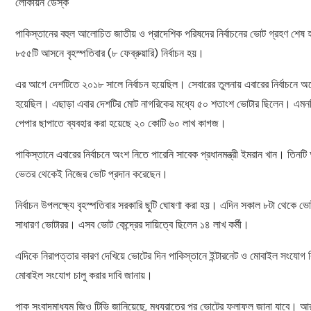
লোকায়ন ডেস্ক
পাকিস্তানের বহুল আলোচিত জাতীয় ও প্রাদেশিক পরিষদের নির্বাচনের ভোট গ্রহণ শেষ হ
৮৫৫টি আসনে বৃহস্পতিবার (৮ ফেব্রুয়ারি) নির্বাচন হয়।
এর আগে দেশটিতে ২০১৮ সালে নির্বাচন হয়েছিল। সেবারের তুলনায় এবারের নির্বাচনে অনেক
হয়েছিল। এছাড়া এবার দেশটির মোট নাগরিকের মধ্যে ৫০ শতাংশ ভোটার ছিলেন। এমনকি এবারে
পেপার ছাপাতে ব্যবহার করা হয়েছে ২০ কোটি ৬০ লাখ কাগজ।
পাকিস্তানে এবারের নির্বাচনে অংশ নিতে পারেনি সাবেক প্রধানমন্ত্রী ইমরান খান। তি
ভেতর থেকেই নিজের ভোট প্রদান করেছেন।
নির্বাচন উপলক্ষ্যে বৃহস্পতিবার সরকারি ছুটি ঘোষণা করা হয়। এদিন সকাল ৮টা থেকে ভ
সাধারণ ভোটারর। এসব ভোট কেন্দ্রের দায়িত্বে ছিলেন ১৪ লাখ কর্মী।
এদিকে নিরাপত্তার কারণ দেখিয়ে ভোটের দিন পাকিস্তানে ইন্টারনেট ও মোবাইল সংয
মোবাইল সংযোগ চালু করার দাবি জানায়।
পাক সংবাদমাধ্যম জিও টিভি জানিয়েছে, মধ্যরাতের পর ভোটের ফলাফল জানা যাবে। আর পূ