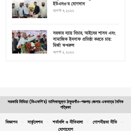
ইউএনও’র যোগদান
আগস্ট ৩, ২০২৬
সরকার ন্যায় বিচার, আইনের শাসন এবং
সামাজিক ইনসাফ প্রতিষ্ঠা করতে চায়:
মির্জা ফখরুল
আগস্ট ২, ২০২৬
সরকারি মিডিয়া (ডিএফপি’র) তালিকাভুক্ত ঠাকুরগাঁও-পঞ্চগড় জেলার একমাত্র দৈনিক
পত্রিকা
বিজ্ঞাপন
সার্কুলেশন
শর্তাবলি ও নীতিমালা
গোপনীয়তা নীতি
যোগাযোগ