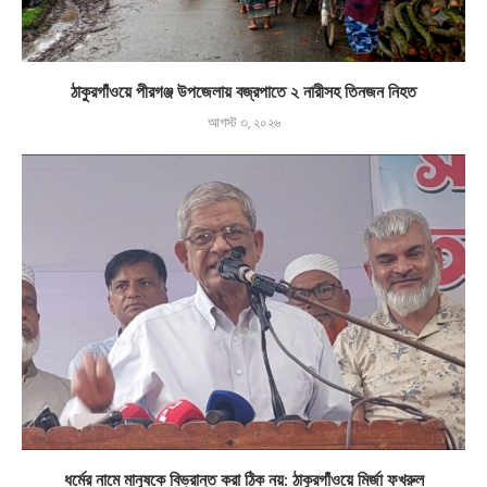
ঠাকুরগাঁওয়ে পীরগঞ্জ উপজেলায় বজ্রপাতে ২ নারীসহ তিনজন নিহত
আগস্ট ৩, ২০২৬
ধর্মের নামে মানুষকে বিভ্রান্ত করা ঠিক নয়: ঠাকুরগাঁওয়ে মির্জা ফখরুল