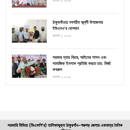
আগস্ট ৩, ২০২৬
ঠাকুরগাঁওয়ে নবগঠিত ভূল্লী উপজেলায়
ইউএনও’র যোগদান
আগস্ট ৩, ২০২৬
সরকার ন্যায় বিচার, আইনের শাসন এবং
সামাজিক ইনসাফ প্রতিষ্ঠা করতে চায়: মির্জা
ফখরুল
আগস্ট ২, ২০২৬
সরকারি মিডিয়া (ডিএফপি’র) তালিকাভুক্ত ঠাকুরগাঁও-পঞ্চগড় জেলার একমাত্র দৈনিক