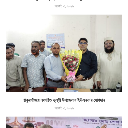
আগস্ট ৩, ২০২৬
ঠাকুরগাঁওয়ে নবগঠিত ভূল্লী উপজেলায় ইউএনও’র যোগদান
আগস্ট ৩, ২০২৬