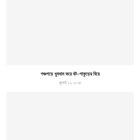
পঞ্চগড়ে ধুমধাম করে বট-পাকুড়ের বিয়ে
জুলাই ১২, ২০২৪