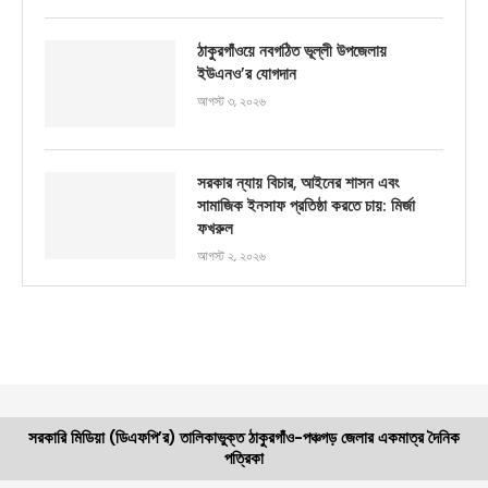
ঠাকুরগাঁওয়ে নবগঠিত ভূল্লী উপজেলায়
ইউএনও’র যোগদান
আগস্ট ৩, ২০২৬
সরকার ন্যায় বিচার, আইনের শাসন এবং
সামাজিক ইনসাফ প্রতিষ্ঠা করতে চায়: মির্জা
ফখরুল
আগস্ট ২, ২০২৬
সরকারি মিডিয়া (ডিএফপি’র) তালিকাভুক্ত ঠাকুরগাঁও-পঞ্চগড় জেলার একমাত্র দৈনিক
পত্রিকা