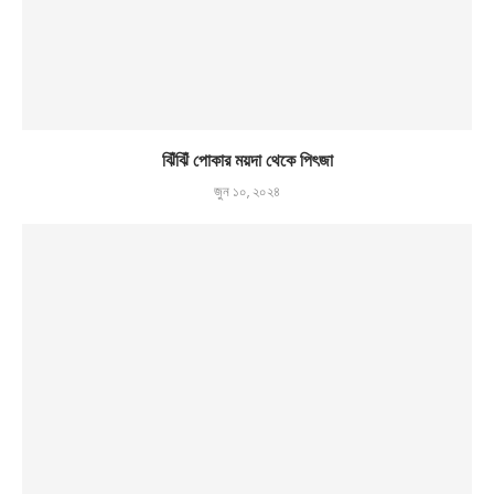
ঝিঁঝিঁ পোকার ময়দা থেকে পিৎজা
জুন ১০, ২০২৪