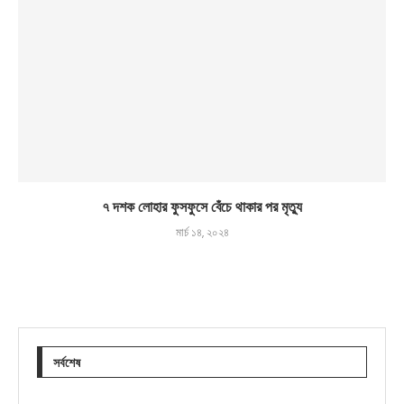
৭ দশক লোহার ফুসফুসে বেঁচে থাকার পর মৃত্যু
মার্চ ১৪, ২০২৪
সর্বশেষ