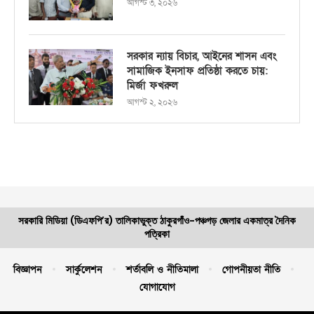
আগস্ট ৩, ২০২৬
সরকার ন্যায় বিচার, আইনের শাসন এবং
সামাজিক ইনসাফ প্রতিষ্ঠা করতে চায়:
মির্জা ফখরুল
আগস্ট ২, ২০২৬
সরকারি মিডিয়া (ডিএফপি’র) তালিকাভুক্ত ঠাকুরগাঁও-পঞ্চগড় জেলার একমাত্র দৈনিক
পত্রিকা
বিজ্ঞাপন
সার্কুলেশন
শর্তাবলি ও নীতিমালা
গোপনীয়তা নীতি
যোগাযোগ