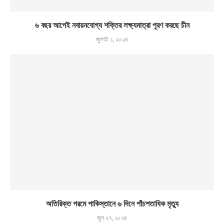
৬ বছর আগেই নবায়নযোগ্য শক্তির লক্ষ্যমাত্রা পূরণ করছে চীন
জুলাই ১, ২০২৪
অতিরিক্ত গরমে পাকিস্তানে ৬ দিনে পাঁচশতাধিক মৃত্যু
জুন ২৭, ২০২৪