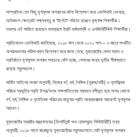
সাম্প্রতিক বেশ কিছু ঘৃণামূলক অপরাধের ঘটনা বিশ্লেষণ করে এফবিআই দেখেছে,
অধিকাংশ ক্ষেত্রেই লক্ষ্যবস্তু বা ‘টার্গেটে’ পরিণত হচ্ছেন কৃষ্ণাঙ্গ শিক্ষার্থীরা।
তারপর এই সারিতে রয়েছেন যথাক্রমে ইহুদি ধর্মাবলম্বী ও এলজিবিটিকিউ শিক্ষার্থীরা।
প্রতিবেদেন এফবিআই জানিয়েছে, ২০১৮ সাল থেকে ২০২১ সাল— ৩ বছরে সংঘটিত
অপরাধগুলোর পরিসংখ্যান বিশ্লেষণ করে জানা গেছে, যুক্তরাষ্ট্রে যেসব স্থান ও
প্রতিষ্ঠানে ঘৃণামূলক অপরাধ সবচেয়ে বেশি হচ্ছে, সেসবের মধ্যে তৃতীয় শীর্ষস্থানে
রয়েছে স্কুলগুলো।
মার্কিন আইনের সংজ্ঞা অনুযায়ী, নিজের বর্ণ, ধর্ম, লৈঙ্গিক (পুরুষ/নারী) ও নৃতাত্ত্বিক
পরিচয় প্রভৃতির প্রতি উগ্র/অন্ধ পক্ষপাতিত্বের প্রভাবে বশীভূত হয়ে অপর কোনো
বর্ণ, ধর্ম, লৈঙ্গিক ও নৃতাত্বিক পরিচয়ের মানুষের প্রতি আক্রমণাত্মক আচরণই ঘৃণামূলক
আচরণ।
যুক্তরাষ্টের স্বরাষ্ট্র মন্ত্রণালয়ের (ডিপার্টমেন্ট অব হোমল্যান্ড সিকিউরিটি) তথ্য
অনুযায়ী, ২০১৮ সালে বছরজুড়ে যুক্তরাষ্ট্রের স্কুলগুলোতে মোট ঘৃণামূলক অপরাধ