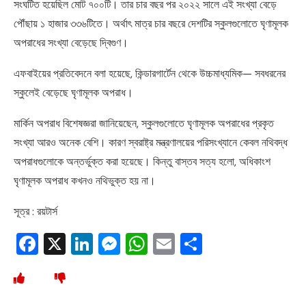
সংঘটিত হয়েছিল মোট ৭০০টি। তার চার বছর পর ২০২২ সালে এই সংখ্যা বেড়ে
পৌঁছায় ১ হাজার ৩৩৬টিতে। অর্থাৎ মাত্র চার বছরে দেশটির স্কুলগুলোতে ঘৃণামূলক
অপরাধের সংখ্যা বেড়েছে দ্বিগুণ।
এফবাইয়ের প্রতিবেদনে বলা হয়েছে, কিন্ডারগার্টেন থেকে উচ্চমাধ্যমিক— সবধরনের
স্কুলেই বেড়েছে ঘৃণামূলক অপরাধ।
মার্কিন অপরাধ বিশেষজ্ঞরা জানিয়েছেন, স্কুলগুলোতে ঘৃণামূলক অপরাধের প্রকৃত
সংখ্যা আরও অনেক বেশি। কারণ স্বরাষ্ট্র মন্ত্রণালয়ের পরিসংখ্যানে কেবল নথিবদ্ধ
অপরাধগুলোকে অন্তর্ভুক্ত করা হয়েছে। কিন্তু বাস্তব সত্য হলো, অধিকাংশ
ঘৃণামূলক অপরাধ কখনও নথিভুক্ত হয় না।
সূত্র : রয়টার্স
Facebook
X
LinkedIn
Messenger
WhatsApp
Email
Share