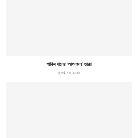
শাকিব খানের ‘আপনজন’ তারা!
জুলাই ১৩, ২০২৪