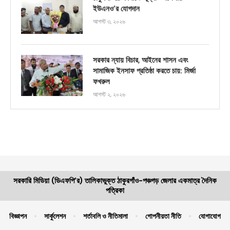
ইউএনও’র যোগদান
আগস্ট ৩, ২০২৬
সরকার ন্যায় বিচার, আইনের শাসন এবং
সামাজিক ইনসাফ প্রতিষ্ঠা করতে চায়: মির্জা
ফখরুল
আগস্ট ২, ২০২৬
সরকারি মিডিয়া (ডিএফপি’র) তালিকাভুক্ত ঠাকুরগাঁও-পঞ্চগড় জেলার একমাত্র দৈনিক
পত্রিকা
বিজ্ঞাপন
সার্কুলেশন
শর্তাবলি ও নীতিমালা
গোপনীয়তা নীতি
যোগাযোগ