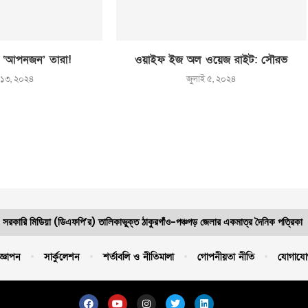
 ‘আপনজন’ তারা!
ওয়াইফ ইজ অল ওয়েজ রাইট: সৌরভ
 ১৩, ২০২৪
জুলাই ৫, ২০২৪
সরকারি মিডিয়া (ডিএফপি’র) তালিকাভুক্ত ঠাকুরগাঁও-পঞ্চগড় জেলার একমাত্র দৈনিক পত্রিকা
জ্ঞাপন
সার্কুলেশন
শর্তাবলি ও নীতিমালা
গোপনীয়তা নীতি
যোগাযো