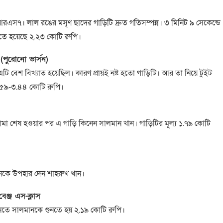
এস৭। লাল রঙের মসৃণ ছাদের গাড়িটি দ্রুত গতিসম্পন্ন। ৩ মিনিট ৯ সেকেন্ডে
তে হয়েছে ২.২৩ কোটি রুপি।
 (পুরোনো ভার্সন)
টি বেশ বিখ্যাত হয়েছিল। কারণ প্রায়ই নষ্ট হতো গাড়িটি। আর তা নিয়ে টুইট
১.৫৯-৩.৪৪ কোটি রুপি।
ড্রামা শেষ হওয়ার পর এ গাড়ি কিনেন সালমান খান। গাড়িটির মূল্য ১.৭৯ কোটি
নকে উপহার দেন শাহরুখ খান।
বেঞ্জ এস-ক্লাস
কিনতে সালমানকে গুনতে হয় ২.১৯ কোটি রুপি।