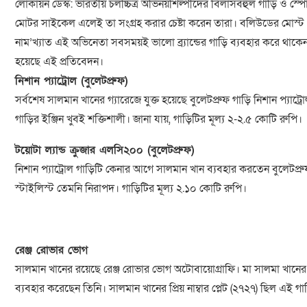
লোকায়ন ডেস্ক: ভারতীয় চলচ্চিত্র অভিনয়শিল্পীদের বিলাসবহুল গাড়ি ও স্প
মোটর সাইকেল এলেই তা সংগ্রহ করার চেষ্টা করেন তারা। বলিউডের মোস্ট
নাম’খ্যাত এই অভিনেতা সবসময়ই ভালো ব্র্যান্ডের গাড়ি ব্যবহার করে থাক
হয়েছে এই প্রতিবেদন।
নিশান প্যাট্রোল (বুলেটপ্রুফ)
সর্বশেষ সালমান খানের গ্যারেজে যুক্ত হয়েছে বুলেটপ্রুফ গাড়ি নিশান প্য
গাড়ির ইঞ্জিন খুবই শক্তিশালী। জানা যায়, গাড়িটির মূল্য ২-২.৫ কোটি রুপি।
টয়োটা ল্যান্ড ক্রুজার এলসি২০০ (বুলেটপ্রুফ)
নিশান প্যাট্রোল গাড়িটি কেনার আগে সালমান খান ব্যবহার করতেন বুলেটপ্র
স্টাইলিস্ট তেমনি নিরাপদ। গাড়িটির মূল্য ২.১০ কোটি রুপি।
রেঞ্জ রোভার ভোগ
সালমান খানের রয়েছে রেঞ্জ রোভার ভোগ অটোবায়োগ্রাফি। মা সালমা খানের
ব্যবহার করেছেন তিনি। সালমান খানের প্রিয় নাম্বার প্লেট (২৭২৭) ছিল এই