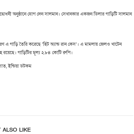
ি উদ্বোধনী অনুষ্ঠানে যোগ দেন সালমান। সেখানকার একজন ডিলার গাড়িটি সালমান
ণ এ গাড়ি তৈরি করেছে ‘হিট অ্যান্ড রান কেস’। এ মামলায় জেলও খাটেন
রহে রয়েছে। গাড়িটির মূল্য ২.৮৪ কোটি রুপি।
াসাত, ইন্ডিয়া ডটকম
 ALSO LIKE