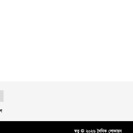
গ
স্বত্ব © ২০২৬ দৈনিক লোকায়ন