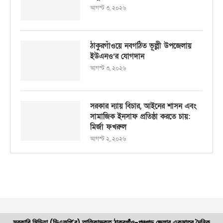
আগস্ট ৩, ২০২৬
ঠাকুরগাঁওয়ে নবগঠিত ভূল্লী উপজেলায়
ইউএনও’র যোগদান
আগস্ট ৩, ২০২৬
সরকার ন্যায় বিচার, আইনের শাসন এবং
সামাজিক ইনসাফ প্রতিষ্ঠা করতে চায়:
মির্জা ফখরুল
আগস্ট ২, ২০২৬
সরকারি মিডিয়া (ডিএফপি’র) তালিকাভুক্ত ঠাকুরগাঁও-পঞ্চগড় জেলার একমাত্র দৈনিক