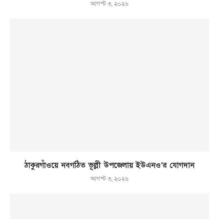
আগস্ট ৩, ২০২৬
ঠাকুরগাঁওয়ে নবগঠিত ভূল্লী উপজেলায় ইউএনও’র যোগদান
আগস্ট ৩, ২০২৬