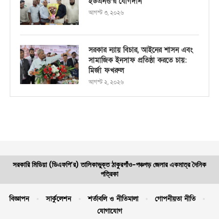
ইউএনও’র যোগদান
আগস্ট ৩, ২০২৬
সরকার ন্যায় বিচার, আইনের শাসন এবং
সামাজিক ইনসাফ প্রতিষ্ঠা করতে চায়:
মির্জা ফখরুল
আগস্ট ২, ২০২৬
সরকারি মিডিয়া (ডিএফপি’র) তালিকাভুক্ত ঠাকুরগাঁও-পঞ্চগড় জেলার একমাত্র দৈনিক
পত্রিকা
বিজ্ঞাপন
সার্কুলেশন
শর্তাবলি ও নীতিমালা
গোপনীয়তা নীতি
যোগাযোগ