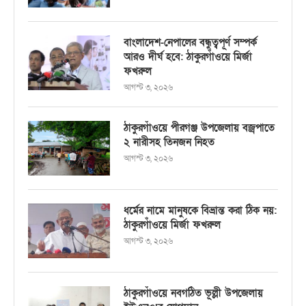
বাংলাদেশ-নেপালের বন্ধুত্বপূর্ণ সম্পর্ক
আরও দীর্ঘ হবে: ঠাকুরগাঁওয়ে মির্জা
ফখরুল
আগস্ট ৩, ২০২৬
ঠাকুরগাঁওয়ে পীরগঞ্জ উপজেলায় বজ্রপাতে
২ নারীসহ তিনজন নিহত
আগস্ট ৩, ২০২৬
ধর্মের নামে মানুষকে বিভ্রান্ত করা ঠিক নয়:
ঠাকুরগাঁওয়ে মির্জা ফখরুল
আগস্ট ৩, ২০২৬
ঠাকুরগাঁওয়ে নবগঠিত ভূল্লী উপজেলায়