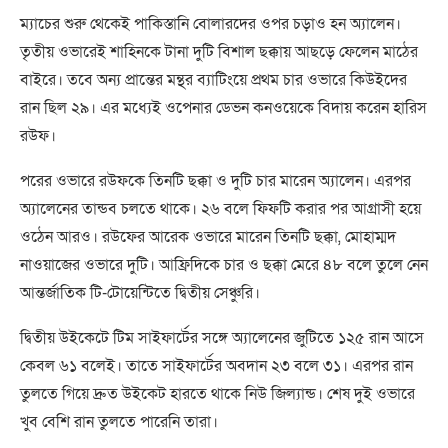
ম্যাচের শুরু থেকেই পাকিস্তানি বোলারদের ওপর চড়াও হন অ্যালেন।
তৃতীয় ওভারেই শাহিনকে টানা দুটি বিশাল ছক্কায় আছড়ে ফেলেন মাঠের
বাইরে। তবে অন্য প্রান্তের মন্থর ব্যাটিংয়ে প্রথম চার ওভারে কিউইদের
রান ছিল ২৯। এর মধ্যেই ওপেনার ডেভন কনওয়েকে বিদায় করেন হারিস
রউফ।
পরের ওভারে রউফকে তিনটি ছক্কা ও দুটি চার মারেন অ্যালেন। এরপর
অ্যালেনের তান্ডব চলতে থাকে। ২৬ বলে ফিফটি করার পর আগ্রাসী হয়ে
ওঠেন আরও। রউফের আরেক ওভারে মারেন তিনটি ছক্কা, মোহাম্মদ
নাওয়াজের ওভারে দুটি। আফ্রিদিকে চার ও ছক্কা মেরে ৪৮ বলে তুলে নেন
আন্তর্জাতিক টি-টোয়েন্টিতে দ্বিতীয় সেঞ্চুরি।
দ্বিতীয় উইকেটে টিম সাইফার্টের সঙ্গে অ্যালেনের জুটিতে ১২৫ রান আসে
কেবল ৬১ বলেই। তাতে সাইফার্টের অবদান ২৩ বলে ৩১। এরপর রান
তুলতে গিয়ে দ্রুত উইকেট হারতে থাকে নিউ জিল্যান্ড। শেষ দুই ওভারে
খুব বেশি রান তুলতে পারেনি তারা।