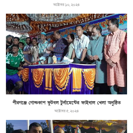
অক্টোবর ১০, ২০২৪
পীরগঞ্জে গোল্ডকাপ ফুটবল টুর্নামেন্টের ফাইনাল খেলা অনুষ্ঠিত
অক্টোবর ৫, ২০২৪