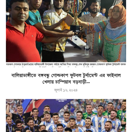
বালিয়াডাঙ্গীতে বঙ্গবন্ধু গোল্ডকাপ ফুটবল টুর্নামেন্ট এর ফাইনাল
খেলায় চাম্পিয়ান বড়বাড়ী...
জুলাই ১৬, ২০২৪