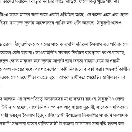
াদের সন্তানেরা বাড়ীর দরজার কাছে দাড়িয়ে থাকে কিন্তু খুজে পায় না।
 মিটিংএ আসে মায়ের ডাক নামে একটা প্রতিষ্ঠান আছে। সেখানের এসে এক ছেলে
ের, ছাত্রদের জুলাই আন্দোলনে পাখির মত গুলি করেছে। ঠাকুরগাঁওতেও
বাচিত হোক। ঠাকুরগাঁও-২ আসনের সাবেক এমপি দবিরুল ইসলাম এর পরিবারকে
দ্রে কেউ যায় না। আওয়ামীলীগ সরকার নির্বাচন ব্যবস্থাকে ধ্বংস করেছে,
িভুত ক্ষোভ মানুষের মনে জুলাই আগষ্টে ছাত্র জনতা রাস্তায় নেমে আওয়ামী
্প সময়ের মধ্যে বাংলাদেশের একটি নির্বাচনে ব্যবস্থা করা। অন্তবর্তীকালীন
 সরকারকে সহযোগীতা করতে হবে। আমরা স্বাধীনতা পেয়েছি। স্বাধীনতা রক্ষা
।
 আলমে এর সভাপতিত্বে অন্যান্যদের মধ্যে বক্তব্য রাখেন, ঠাকুরগাঁও জেলা
উদ্দীন আহম্মেদ, সাংগঠনিক সম্পাদক আবু হায়াত নুরনবী, সাবেক এমপি-জেড
ট ব্যবসায়ী ফয়জুল ইসলাম হিরু, বালিয়াডাঙ্গী উপজেলা বিএনপির সাধারণ সম্পাদক
 সভাপি সঞ্চালনা করেন বালিয়াডাঙ্গী উপজেলা জাসাসের সভাপতি হারুন অর