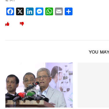
Facebook
X
LinkedIn
Messenger
WhatsApp
Email
Share
YOU MAY