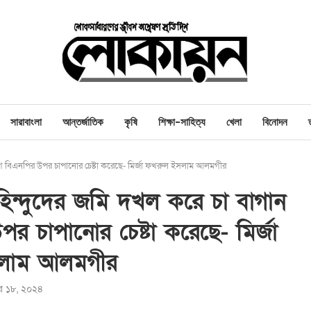
সারাবাংলা
আন্তর্জাতিক
কৃষি
শিক্ষা-সাহিত্য
খেলা
বিনোদন
গে বিএনপির উপর চাপানোর চেষ্টা করেছে- মির্জা ফখরুল ইসলাম আলমগীর
ন্দুদের জমি দখল করে চা বাগান
পর চাপানোর চেষ্টা করেছে- মির্জা
লাম আলমগীর
্বর ১৮, ২০২৪