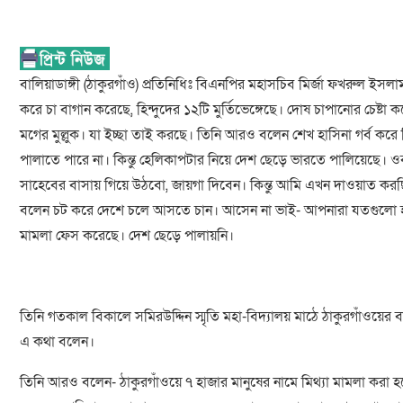
বালিয়াডাঙ্গী (ঠাকুরগাঁও) প্রতিনিধিঃ বিএনপির মহাসচিব মির্জা ফখর
করে চা বাগান করেছে, হিন্দুদের ১২টি মুর্তিভেঙ্গেছে। দোষ চাপানোর চে
মগের মুল্লুক। যা ইচ্ছা তাই করছে। তিনি আরও বলেন শেখ হাসিনা গর্ব কর
পালাতে পারে না। কিন্তু হেলিকাপটার নিয়ে দেশ ছেড়ে ভারতে পালিয়েছে। ও
সাহেবের বাসায় গিয়ে উঠবো, জায়গা দিবেন। কিন্তু আমি এখন দাওয়াত ক
বলেন চট করে দেশে চলে আসতে চান। আসেন না ভাই- আপনারা যতগুলো হত্য
মামলা ফেস করেছে। দেশ ছেড়ে পালায়নি।
তিনি গতকাল বিকালে সমিরউদ্দিন স্মৃতি মহা-বিদ্যালয় মাঠে ঠাকুরগাঁওয়ে
এ কথা বলেন।
তিনি আরও বলেন- ঠাকুরগাঁওয়ে ৭ হাজার মানুষের নামে মিথ্যা মামলা করা হ