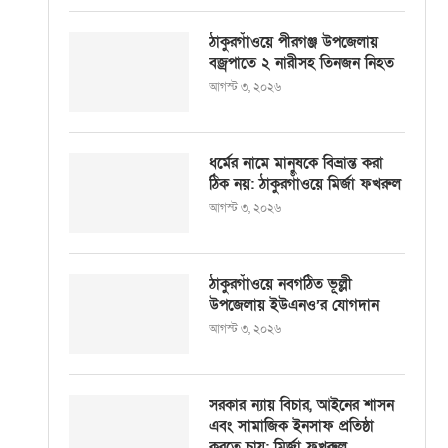
ঠাকুরগাঁওয়ে পীরগঞ্জ উপজেলায়
বজ্রপাতে ২ নারীসহ তিনজন নিহত
আগস্ট ৩, ২০২৬
ধর্মের নামে মানুষকে বিভ্রান্ত করা
ঠিক নয়: ঠাকুরগাঁওয়ে মির্জা ফখরুল
আগস্ট ৩, ২০২৬
ঠাকুরগাঁওয়ে নবগঠিত ভূল্লী
উপজেলায় ইউএনও’র যোগদান
আগস্ট ৩, ২০২৬
সরকার ন্যায় বিচার, আইনের শাসন
এবং সামাজিক ইনসাফ প্রতিষ্ঠা
করতে চায়: মির্জা ফখরুল