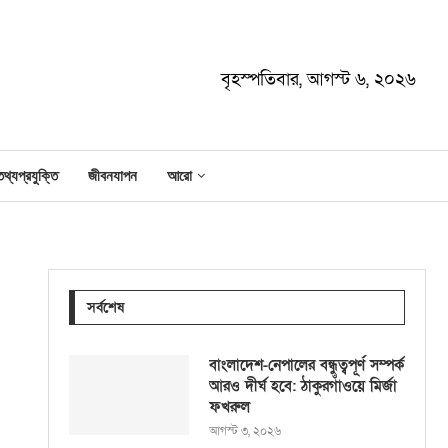
বৃহস্পতিবার, আগস্ট ৬, ২০২৬
তথ্যপ্রযুক্তি
জীবনযাপন
আরো
সর্বশেষ
বাংলাদেশ-নেপালের বন্ধুত্বপূর্ণ সম্পর্ক
আরও দীর্ঘ হবে: ঠাকুরগাঁওয়ে মির্জা
ফখরুল
আগস্ট ৩, ২০২৬