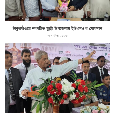
ঠাকুরগাঁওয়ে নবগঠিত ভূল্লী উপজেলায় ইউএনও’র যোগদান
আগস্ট ৩, ২০২৬