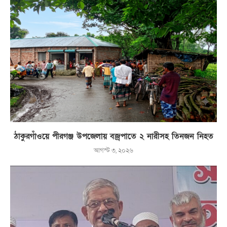
ঠাকুরগাঁওয়ে পীরগঞ্জ উপজেলায় বজ্রপাতে ২ নারীসহ তিনজন নিহত
আগস্ট ৩, ২০২৬