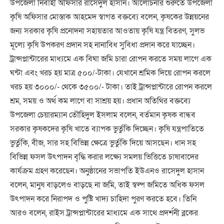
উপজেলা নির্বাহী অফিসার রাসেদুল হাসান। আলোচনার শুরুতে উপজেলা
কৃষি অফিসার মোস্তাক আহমেদ স্বাগত বক্তব্যে বলেন, কৃষকের উন্নয়নের
জন্য সরকার কৃষি প্রনোদনা সহায়তার আওতায় কৃষি যন্ত্র বিতরণ, সুলভ
মূল্যে কৃষি উপকরণ প্রদান সহ নানাবিধ সুবিধা প্রদান করে যাচ্ছেন।
ট্রান্সপ্লান্টারের মাধ্যমে এক বিঘা জমি চারা রোপন করতে সময় লাগে এক
ঘন্টা এবং খরচ হয় মাত্র ৫০০/-টাকা। যেখানে শ্রমিক দিয়ে রোপন করলে
খরচ হয় ৩০০০/- থেকে ৩৫০০/- টাকা। তাই ট্রান্সপ্লান্টারে রোপন করলে
শ্রম, সময় ও অর্থ কম লাগে বা সাশ্রয় হয়। প্রধান অতিথির বক্তব্যে
উপজেলা চেয়ারম্যান তৌহিদুল ইসলাম বলেন, বর্তমান কৃষক বান্ধব
সরকার কৃষকদের কৃষি খাতে ব্যাপক ভুর্তুকি দিচ্ছেন। কৃষি যন্ত্রপাতিতে
ভুর্তুকি, বীজ, সার সহ বিভিন্ন ক্ষেত্রে ভুর্তুকি দিয়ে আসছেন। ধান সহ
বিভিন্ন ফসল উৎপাদন বৃদ্ধি করার লক্ষ্যে সমলয় ভিত্তিতে চাষাবাদের
কার্যক্রম গ্রহণ করেছেন। অনুষ্ঠানের সভাপতি ইউএনও রাসেদুল হাসান
বলেন, মানুষ বাড়লেও বাড়ছে না জমি, তাই স্বল্প জমিতে অধিক ফসল
উৎপাদন করে নিরাপদ ও পুষ্টি খাদ্য চাহিদা পুরণ করতে হবে। তিনি
আরও বলেন, রাইস ট্রান্সপ্লান্টারের মাধ্যমে এক সাথে প্রদর্শনী ব্লকের