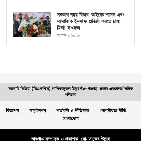
সরকার ন্যায় বিচার, আইনের শাসন এবং
সামাজিক ইনসাফ প্রতিষ্ঠা করতে চায়:
মির্জা ফখরুল
আগস্ট ২, ২০২৬
সরকারি মিডিয়া (ডিএফপি’র) তালিকাভুক্ত ঠাকুরগাঁও-পঞ্চগড় জেলার একমাত্র দৈনিক
পত্রিকা
বিজ্ঞাপন
সার্কুলেশন
শর্তাবলি ও নীতিমালা
গোপনীয়তা নীতি
যোগাযোগ
ভারপ্রাপ্ত সম্পাদক ও প্রকাশক: মো. সাকের উল্লাহ