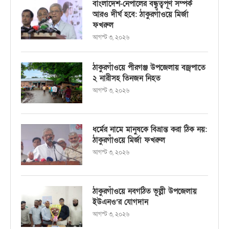
বাংলাদেশ-নেপালের বন্ধুত্বপূর্ণ সম্পর্ক
আরও দীর্ঘ হবে: ঠাকুরগাঁওয়ে মির্জা
ফখরুল
আগস্ট ৩, ২০২৬
ঠাকুরগাঁওয়ে পীরগঞ্জ উপজেলায় বজ্রপাতে
২ নারীসহ তিনজন নিহত
আগস্ট ৩, ২০২৬
ধর্মের নামে মানুষকে বিভ্রান্ত করা ঠিক নয়:
ঠাকুরগাঁওয়ে মির্জা ফখরুল
আগস্ট ৩, ২০২৬
ঠাকুরগাঁওয়ে নবগঠিত ভূল্লী উপজেলায়
ইউএনও’র যোগদান
আগস্ট ৩, ২০২৬