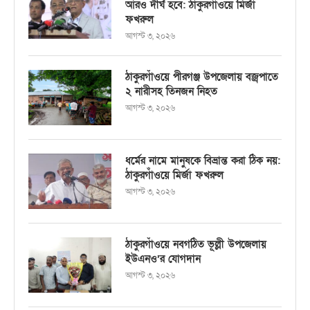
আরও দীর্ঘ হবে: ঠাকুরগাঁওয়ে মির্জা
ফখরুল
আগস্ট ৩, ২০২৬
ঠাকুরগাঁওয়ে পীরগঞ্জ উপজেলায় বজ্রপাতে
২ নারীসহ তিনজন নিহত
আগস্ট ৩, ২০২৬
ধর্মের নামে মানুষকে বিভ্রান্ত করা ঠিক নয়:
ঠাকুরগাঁওয়ে মির্জা ফখরুল
আগস্ট ৩, ২০২৬
ঠাকুরগাঁওয়ে নবগঠিত ভূল্লী উপজেলায়
ইউএনও’র যোগদান
আগস্ট ৩, ২০২৬