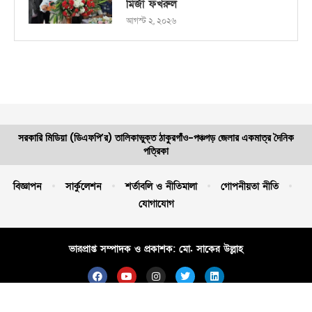
মির্জা ফখরুল
আগস্ট ২, ২০২৬
সরকারি মিডিয়া (ডিএফপি’র) তালিকাভুক্ত ঠাকুরগাঁও-পঞ্চগড় জেলার একমাত্র দৈনিক
পত্রিকা
বিজ্ঞাপন
সার্কুলেশন
শর্তাবলি ও নীতিমালা
গোপনীয়তা নীতি
যোগাযোগ
ভারপ্রাপ্ত সম্পাদক ও প্রকাশক: মো. সাকের উল্লাহ
স্বত্ব © ২০২৬ দৈনিক লোকায়ন