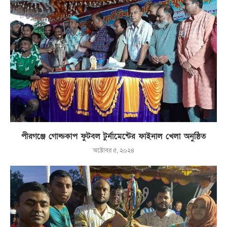
পীরগঞ্জে গোল্ডকাপ ফুটবল টুর্নামেন্টের ফাইনাল খেলা অনুষ্ঠিত
অক্টোবর ৫, ২০২৪