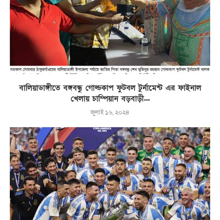
বালিয়াডাঙ্গীতে বঙ্গবন্ধু গোল্ডকাপ ফুটবল টুর্নামেন্ট এর ফাইনাল
খেলায় চাম্পিয়ান বড়বাড়ী...
জুলাই ১৬, ২০২৪