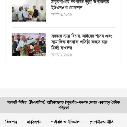
ঠাকুরগাঁওয়ে নবগঠিত ভূল্লী উপজেলায়
ইউএনও’র যোগদান
আগস্ট ৩, ২০২৬
সরকার ন্যায় বিচার, আইনের শাসন এবং
সামাজিক ইনসাফ প্রতিষ্ঠা করতে চায়:
মির্জা ফখরুল
আগস্ট ২, ২০২৬
সরকারি মিডিয়া (ডিএফপি’র) তালিকাভুক্ত ঠাকুরগাঁও-পঞ্চগড় জেলার একমাত্র দৈনিক
পত্রিকা
বিজ্ঞাপন
সার্কুলেশন
শর্তাবলি ও নীতিমালা
গোপনীয়তা নীতি