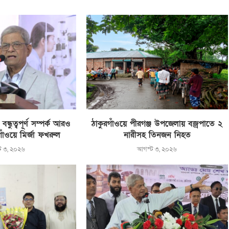
্ধুত্বপূর্ণ সম্পর্ক আরও
ঠাকুরগাঁওয়ে পীরগঞ্জ উপজেলায় বজ্রপাতে ২
রগাঁওয়ে মির্জা ফখরুল
নারীসহ তিনজন নিহত
ট ৩, ২০২৬
আগস্ট ৩, ২০২৬