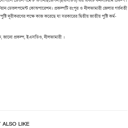
ো সোশ্যাল ডেভলপমেন্ট অর্গানাইজেশন (ইএসডিও) এর একটি কনসর্টিয়াম প্রকল্প।
রিয়ান ডেভলপমেন্ট কোঅপারেশন। প্রকল্পটি রংপুর ও নীলফামারী জেলার গর্ভবতী
টি দূরীকরণের লক্ষে কাজ করেছে যা সরকারের দ্বিতীয় জাতীয় পুষ্টি কর্ম-
পক, জানো প্রকল্প, ইএসডিও, নীলফামারী ।
 ALSO LIKE