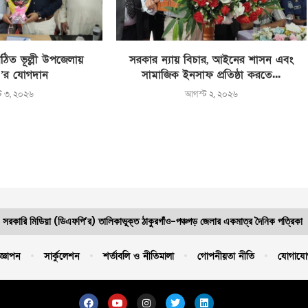
ঠিত ভূল্লী উপজেলায়
সরকার ন্যায় বিচার, আইনের শাসন এবং
’র যোগদান
সামাজিক ইনসাফ প্রতিষ্ঠা করতে...
ট ৩, ২০২৬
আগস্ট ২, ২০২৬
সরকারি মিডিয়া (ডিএফপি’র) তালিকাভুক্ত ঠাকুরগাঁও-পঞ্চগড় জেলার একমাত্র দৈনিক পত্রিকা
জ্ঞাপন
সার্কুলেশন
শর্তাবলি ও নীতিমালা
গোপনীয়তা নীতি
যোগাযো