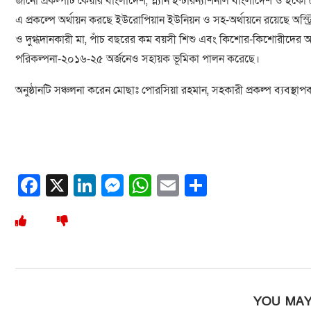
জানো প্রকল্পটি কেয়ার বাংলাদেশ, প্ল্যান ইন্টারন্যাশনাল বাংলাদেশ ও ইক
এ প্রকল্পে অর্থায়ন করছে ইউরোপিয়ান ইউনিয়ন ও সহ-অর্থায়নে রয়েছে অস্ট্
ও দুগ্ধদানকারী মা, পাঁচ বছরের কম বয়সী শিশু এবং কিশোর-কিশোরীদের অপুষ্
পরিকল্পনা-২০১৬-২৫ অর্জনেও সহায়ক ভূমিকা পালন করেছে।
অনুষ্ঠানটি সঞ্চলনা করেন মোছাঃ পোরসিয়া রহমান, সহকারী প্রকল্প ব্যবস্থা
Facebook
X
LinkedIn
Messenger
WhatsApp
Email
Share
YOU MAY