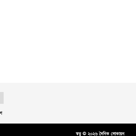
গ
স্বত্ব © ২০২৬ দৈনিক লোকায়ন