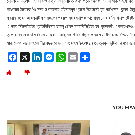
লোকায়ন রিপোর্ট: ইএসডিও কর্তৃক বাস্তবায়িত এবং পিকেএসএফ এর আর্থিক সহযোগিতায
আওতায় ঠাকোরগাঁও সদর উপজেলার রহিমানপুর গ্রামে নিউলাইট যুব প্রশিক্ষন কেন্দ্র ঠাক
প্রদান করেন আরএমটিপি প্রকল্পের প্রকল্প ব‍্যাবস্থাপক ডা: বাবুল চন্দ্র বর্মন, গ‍্যাপ ট্রেই
এ সময় নিউলাইটের প্রতিনিধিসহ ভ‍্যালু চেইন ফ‍্যাসিলিটেটর ডা: নুরুন্নবী, এমআরএ
তুলে ধরেন এবং খামারীদের উদ্দ‍্যেশে আধুনিক খামার গড়ার জন‍্য খামারীদেরকে বিভিন্ন 
সারা দেশে অনেকাংশে নিরাপদভাবে দুধ এবং মাংস উৎপাদনে গুরূত্বপূর্ন ভূমিকা রাখবে ব
Facebook
X
LinkedIn
Messenger
WhatsApp
Email
Share
YOU MAY