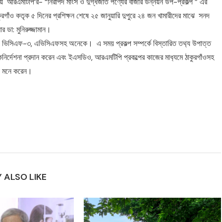
় আরএমটিপি’র- “নিরাপদ মাংস ও দুগ্ধজাত পণ্যের বাজার উন্নয়ন উপ-প্রকল্প ” এর
ুরগাঁও কতৃক ৫ দিনের প্রশিক্ষন শেষে ২৫ জানুয়ারি দুপুরে ২৪ জন খামারীদের মাঝে সনদ
নার ডা: মুনিরুজ্জামান।
মও, ভিসিএফ-৩, এভিসিএফসহ অনেকে। এ সময় প্রকল্প সম্পর্কে বিস্তারিত তথ‍্য উপাত্ত
দিকনির্দেশনা প্রদান করেন এবং ইএসডিও, আরএমটিপি প্রকল্পের কাজের মাধ‍্যমে ঠাকুরগাঁওসহ
লে মনে করেন।
 ALSO LIKE