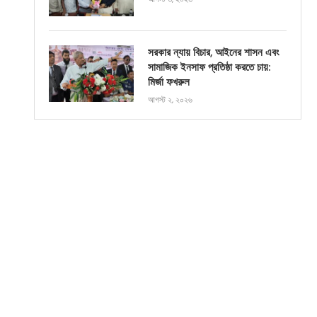
সরকার ন্যায় বিচার, আইনের শাসন এবং
সামাজিক ইনসাফ প্রতিষ্ঠা করতে চায়:
মির্জা ফখরুল
আগস্ট ২, ২০২৬