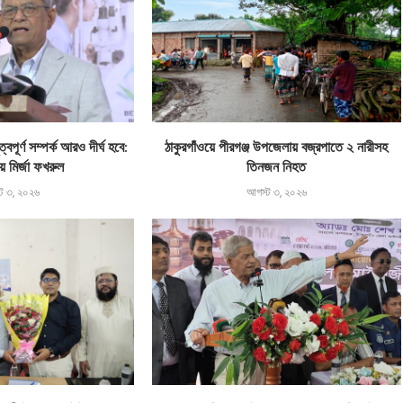
বপূর্ণ সম্পর্ক আরও দীর্ঘ হবে:
ঠাকুরগাঁওয়ে পীরগঞ্জ উপজেলায় বজ্রপাতে ২ নারীসহ
ে মির্জা ফখরুল
তিনজন নিহত
ট ৩, ২০২৬
আগস্ট ৩, ২০২৬