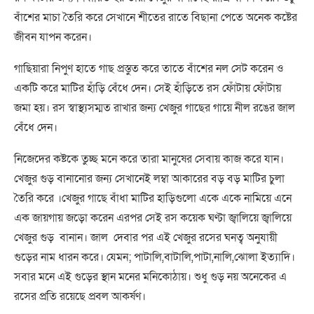
বাঁশের মাচা তৈরি করে সেখানে শীতের রাতে বিছানা পেতে অনেক কষ্টের
জীবন যাপন করেন।
গাছিয়ারা নিপুণ হাতে গাছ প্রস্তুত করে তাতে বাঁশের নল সেট করেন ও
একটি করে মাটির হাঁড়ি বেঁধে দেন। সেই হাঁড়িতে রস ফোঁটায় ফোঁটায়
জমা হয়। রস স্বাস্থ্যসম্মত রাখার জন্য খেজুর গাছের গায়ে নীল রঙের জাল
বেঁধে দেন।
নিজেদের কষ্টকে তুচ্ছ মনে করে তারা মানুষের সেবায় কাজ করে যান।
খেজুর গুড় বানানোর জন্য সেখানেই লম্বা আকারের বড় বড় মাটির চুলা
তৈরি করে ।খেজুর গাছে বাঁধা মাটির হাড়িগুলো একে একে নামিয়ে এনে
এক জায়গায় জড়ো করেন এরপর সেই রস কয়েক ঘণ্টা জ্বালিয়ে জ্বালিয়ে
খেজুর গুড় বানান। জাল দেবার পর এই খেজুর রসের ঘনত্ব অনুযায়ী
গুড়ের নাম ধারন করে। যেমন; পাটালি,বাটালি,পাটা,নালি,ঝোলা ইত্যাদি।
সবার মনে এই গুড়ের স্থান মনের মনিকোঠায়। শুধু গুড় নয় অনেকের এ
রসের প্রতি রয়েছে প্রবল আকর্ষণ।