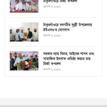
ঠাকুরগাঁওয়ে মির্জা ফখরুল
আগস্ট ৩, ২০২৬
ঠাকুরগাঁওয়ে নবগঠিত ভূল্লী উপজেলায়
ইউএনও’র যোগদান
আগস্ট ৩, ২০২৬
সরকার ন্যায় বিচার, আইনের শাসন এবং
সামাজিক ইনসাফ প্রতিষ্ঠা করতে চায়:
মির্জা ফখরুল
আগস্ট ২, ২০২৬