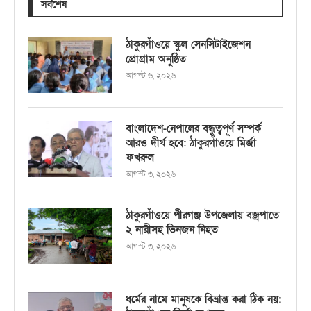
সর্বশেষ
ঠাকুরগাঁওয়ে স্কুল সেনসিটাইজেশন
প্রোগ্রাম অনুষ্ঠিত
আগস্ট ৬, ২০২৬
বাংলাদেশ-নেপালের বন্ধুত্বপূর্ণ সম্পর্ক
আরও দীর্ঘ হবে: ঠাকুরগাঁওয়ে মির্জা
ফখরুল
আগস্ট ৩, ২০২৬
ঠাকুরগাঁওয়ে পীরগঞ্জ উপজেলায় বজ্রপাতে
২ নারীসহ তিনজন নিহত
আগস্ট ৩, ২০২৬
ধর্মের নামে মানুষকে বিভ্রান্ত করা ঠিক নয়: