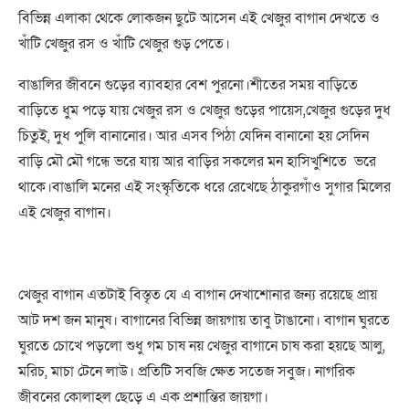
বিভিন্ন এলাকা থেকে লোকজন ছুটে আসেন এই খেজুর বাগান দেখতে ও
খাঁটি খেজুর রস ও খাঁটি খেজুর গুড় পেতে।
বাঙালির জীবনে গুড়ের ব্যাবহার বেশ পুরনো।শীতের সময় বাড়িতে
বাড়িতে ধুম পড়ে যায় খেজুর রস ও খেজুর গুড়ের পায়েস,খেজুর গুড়ের দুধ
চিতুই, দুধ পুলি বানানোর। আর এসব পিঠা যেদিন বানানো হয় সেদিন
বাড়ি মৌ মৌ গন্ধে ভরে যায় আর বাড়ির সকলের মন হাসিখুশিতে ভরে
থাকে।বাঙালি মনের এই সংস্কৃতিকে ধরে রেখেছে ঠাকুরগাঁও সুগার মিলের
এই খেজুর বাগান।
খেজুর বাগান এতটাই বিস্তৃত যে এ বাগান দেখাশোনার জন্য রয়েছে প্রায়
আট দশ জন মানুষ। বাগানের বিভিন্ন জায়গায় তাবু টাঙানো। বাগান ঘুরতে
ঘুরতে চোখে পড়লো শুধু গম চাষ নয় খেজুর বাগানে চাষ করা হয়ছে আলু,
মরিচ, মাচা টেনে লাউ। প্রতিটি সবজি ক্ষেত সতেজ সবুজ। নাগরিক
জীবনের কোলাহল ছেড়ে এ এক প্রশান্তির জায়গা।