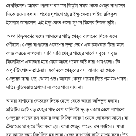
দেখছিলেন। আমরা গোলাপ বাগানে কিছুটা সময় থেকে খেজুর বাগানের
দিকে রওনা হলাম। পথের দুপাশে প্রচুর ইক্ষু ক্ষেত। গাইড রফিকুল
ইসলাম জানালেন, এই ইক্ষু ক্ষেত গুলো সুগার মিলের নিজস্ব ভূমি।
অল্প কিছুক্ষণের মধ্যে আমাদের গাড়ি খেজুর বাগানের দিকে এসে
পৌঁছাল। খেজুর বাগানের প্রবেশের দৃশ্য দেখে এক চমৎকার চিন্তা মনে
কাজ করতে লাগলো। সারি সারি খেজুর গাছের মাঝে সবুজে সবুজ
মিলেমিশে একাকার হয়ে ছেয়ে আছে গমের কচি চারা গাছগুলো। কি
অপূর্ব উৎপাদন প্রক্রিয়া। একদিকে খেজুরের রস, আবার তা থেকে
খেজুরের দানা গুড়, ঝোলা গুড়। আবার খেজুর গাছের নিচে গম উৎপাদন।
সত্যি বুদ্ধিমত্তায় প্রশংসা না করে পারা যায় না।
আমরা বাগানের ভেতরের দিকে যেতে যেতে আরো অভিভূত হলাম।
প্রতিটির ছোট বড় খেজুর গাছ বেশ খানিকটা দূরত্ব বজায় রেখে লাগানো।
খেজুরের গাছের রস কাটার জন্য বিভিন্ন জায়গা থেকে লোকজন আসে। যা
টেন্ডারের মাধ্যমে ঠিক করা হয়। কারা খেজুর গাছের রস কাটবে। যারা
রস কাটার জন্য নির্ধারিত হয় তারা খেজুর বাগানেই রাত্রি যাপন করে। উচু