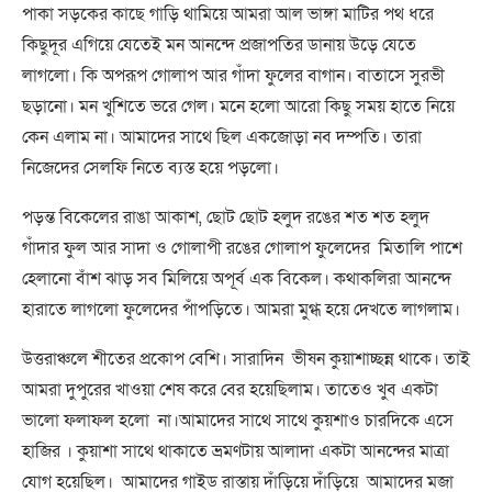
পাকা সড়কের কাছে গাড়ি থামিয়ে আমরা আল ভাঙ্গা মাটির পথ ধরে
কিছুদূর এগিয়ে যেতেই মন আনন্দে প্রজাপতির ডানায় উড়ে যেতে
লাগলো। কি অপরূপ গোলাপ আর গাঁদা ফুলের বাগান। বাতাসে সুরভী
ছড়ানো। মন খুশিতে ভরে গেল। মনে হলো আরো কিছু সময় হাতে নিয়ে
কেন এলাম না। আমাদের সাথে ছিল একজোড়া নব দম্পতি। তারা
নিজেদের সেলফি নিতে ব্যস্ত হয়ে পড়লো।
পড়ন্ত বিকেলের রাঙা আকাশ, ছোট ছোট হলুদ রঙের শত শত হলুদ
গাঁদার ফুল আর সাদা ও গোলাপী রঙের গোলাপ ফুলেদের মিতালি পাশে
হেলানো বাঁশ ঝাড় সব মিলিয়ে অপূর্ব এক বিকেল। কথাকলিরা আনন্দে
হারাতে লাগলো ফুলেদের পাঁপড়িতে। আমরা মুগ্ধ হয়ে দেখতে লাগলাম।
উত্তরাঞ্চলে শীতের প্রকোপ বেশি। সারাদিন ভীষন কুয়াশাচ্ছন্ন থাকে। তাই
আমরা দুপুরের খাওয়া শেষ করে বের হয়েছিলাম। তাতেও খুব একটা
ভালো ফলাফল হলো না।আমাদের সাথে সাথে কুয়শাও চারদিকে এসে
হাজির । কুয়াশা সাথে থাকাতে ভ্রমণটায় আলাদা একটা আনন্দের মাত্রা
যোগ হয়েছিল। আমাদের গাইড রাস্তায় দাঁড়িয়ে দাঁড়িয়ে আমাদের মজা