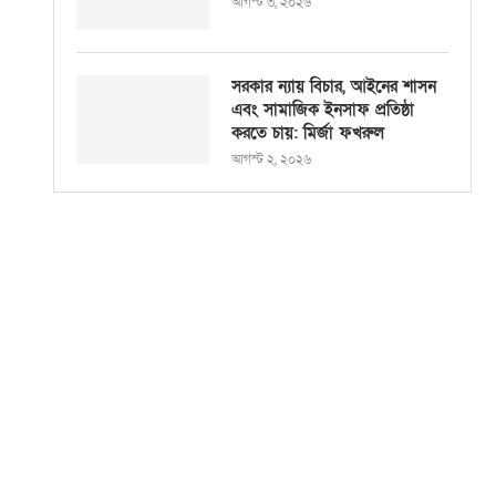
আগস্ট ৩, ২০২৬
সরকার ন্যায় বিচার, আইনের শাসন
এবং সামাজিক ইনসাফ প্রতিষ্ঠা
করতে চায়: মির্জা ফখরুল
আগস্ট ২, ২০২৬