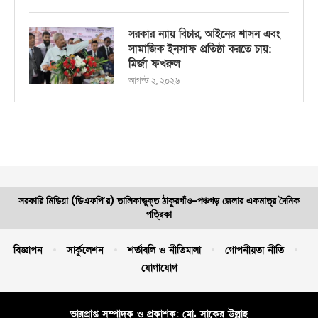
সরকার ন্যায় বিচার, আইনের শাসন এবং
সামাজিক ইনসাফ প্রতিষ্ঠা করতে চায়:
মির্জা ফখরুল
আগস্ট ২, ২০২৬
সরকারি মিডিয়া (ডিএফপি’র) তালিকাভুক্ত ঠাকুরগাঁও-পঞ্চগড় জেলার একমাত্র দৈনিক
পত্রিকা
বিজ্ঞাপন
সার্কুলেশন
শর্তাবলি ও নীতিমালা
গোপনীয়তা নীতি
যোগাযোগ
ভারপ্রাপ্ত সম্পাদক ও প্রকাশক: মো. সাকের উল্লাহ