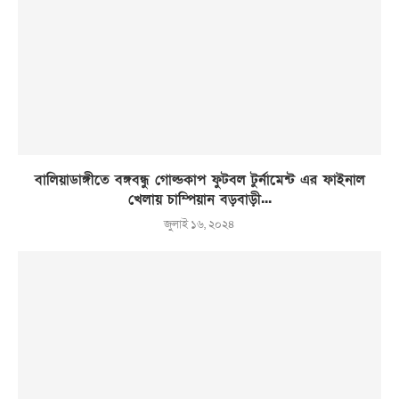
বালিয়াডাঙ্গীতে বঙ্গবন্ধু গোল্ডকাপ ফুটবল টুর্নামেন্ট এর ফাইনাল
খেলায় চাম্পিয়ান বড়বাড়ী...
জুলাই ১৬, ২০২৪