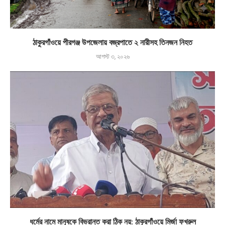
ঠাকুরগাঁওয়ে পীরগঞ্জ উপজেলায় বজ্রপাতে ২ নারীসহ তিনজন নিহত
আগস্ট ৩, ২০২৬
ধর্মের নামে মানুষকে বিভ্রান্ত করা ঠিক নয়: ঠাকুরগাঁওয়ে মির্জা ফখরুল