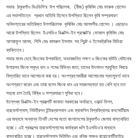
সভায় ঠাকুরগাঁও বিএডিসি’র উপ পরিচালক, (বীজ) কৃষিবিদ মোঃ ফারুক হোসেন
এর সভাপতিত্বে প্রধান অতিথি হিসেবে উপস্থিত ছিলেন কৃষি সম্প্রসারণ
অধিদপ্তরের অতিরিক্ত উপপরিচালক কৃষিবিদ মোঃ আলমগীর হোসেন । এছাড়াও
আরো উপস্থিত ছিলেন ইএসডিও রিএক্টস-ইন প্রজেক্ট’র ফোকাল কৃষিবিদ মোঃ
আশরাফুল আলম, পিসি মোঃ কামরুল ইসলাম সহ প্রিন্ট ও ইলেকট্রনিক মিডিয়া
ব্যক্তিত্ব।
সভায় মানব দেহে জিংকের উপকারিতা, অভাবজনিত লক্ষণ ও জিংকের ঘাটতি মেটানোর
উপায়সহ জিংক সমৃদ্ধ ধান ও গমের বিভিন্ন জাত, তাদের উৎপাদন প্রযুক্তি বিষয়ে
বিস্তারিত ভাবে আলোচনা করা হয়। অংশগ্রহণকারীরা আলোচনায় স্বতস্ফুর্ত ভাবে
অংশগ্রহণ করেন এবং তারা বলেন জিংক ধান এর সহজলভ্যতা যত বেশি হবে তত
সহজে চাল তৈরি, বিক্রি ও সম্প্রসারণে সুবিধা হবে।
উল্লেখ্য রিএক্টস-ইন প্রকল্পটি কানাডা সরকারের অর্থায়নে, ওয়ার্ল্ড ভিশন,
হারভেস্টপ্লাস, নিউট্রিশন ইন্টারন্যাশনাল এবং ম্যাকগিল বিশ্ববিদ্যালয় কনসোর্টিয়াম
এর মাধ্যমে অন্যান্য তিনটি দেশের মতো বাংলাদেশের ঠাকুরগাঁও জেলায় বাস্তবায়িত
হচ্ছে। এই প্রকল্পের হারভেস্টপ্লাসের কার্যক্রম গুলি ইএসডিও’র মাধ্যমে
বাস্তবায়িত হচ্ছে। হারভেস্টপ্লাস ভিটামিন এবং খনিজ সমৃদ্ধ বায়োফোর্টিফাইড