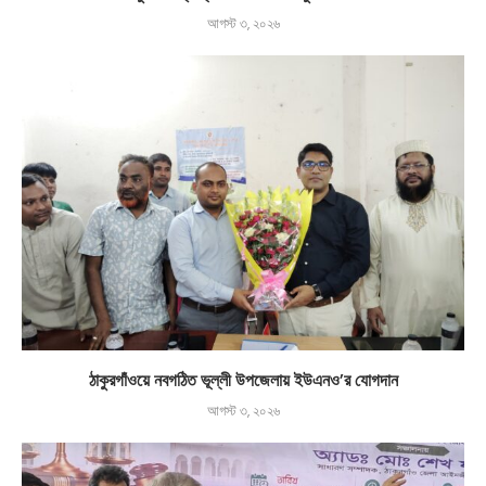
আগস্ট ৩, ২০২৬
ঠাকুরগাঁওয়ে নবগঠিত ভূল্লী উপজেলায় ইউএনও’র যোগদান
আগস্ট ৩, ২০২৬