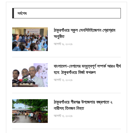
সর্বশেষ
ঠাকুরগাঁওয়ে স্কুল সেনসিটাইজেশন প্রোগ্রাম
অনুষ্ঠিত
আগস্ট ৬, ২০২৬
বাংলাদেশ-নেপালের বন্ধুত্বপূর্ণ সম্পর্ক আরও দীর্ঘ
হবে: ঠাকুরগাঁওয়ে মির্জা ফখরুল
আগস্ট ৩, ২০২৬
ঠাকুরগাঁওয়ে পীরগঞ্জ উপজেলায় বজ্রপাতে ২
নারীসহ তিনজন নিহত
আগস্ট ৩, ২০২৬