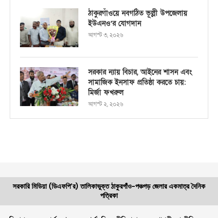
ঠাকুরগাঁওয়ে নবগঠিত ভূল্লী উপজেলায়
ইউএনও’র যোগদান
আগস্ট ৩, ২০২৬
সরকার ন্যায় বিচার, আইনের শাসন এবং
সামাজিক ইনসাফ প্রতিষ্ঠা করতে চায়:
মির্জা ফখরুল
আগস্ট ২, ২০২৬
সরকারি মিডিয়া (ডিএফপি’র) তালিকাভুক্ত ঠাকুরগাঁও-পঞ্চগড় জেলার একমাত্র দৈনিক
পত্রিকা