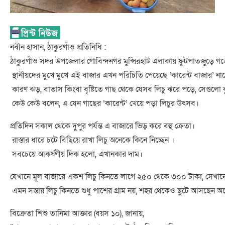
নবীন হাসান, ঠাকুরগাঁও প্রতিনিধি :
ঠাকুরগাঁও সদর উপজেলার গোবিন্দনগর মুন্সিরহাট এলাকায় ফুটপাতজুড়ে গড়ে
স্থানীয়দের মুখে মুখে এই বাজার এখন পরিচিতি পেয়েছে ‘কারেন্ট বাজার’ না
কারণ ঝড়, বাতাস কিংবা বৃষ্টিতে গাছ থেকে যেসব লিচু ঝরে পড়ে, সেগুলো কু
কেউ কেউ বলেন, এ যেন গাছের ‘কারেন্ট’ খেয়ে পড়া লিচুর উৎসব।
প্রতিদিন সকাল থেকে দুপুর পর্যন্ত এ বাজারে ভিড় করে বহু ক্রেতা।
রাস্তার ধারে চটে বিছিয়ে রাখা লিচু অনেকে কিনে নিচ্ছেন ।
সবচেয়ে আকর্ষণীয় দিক হলো, এখানকার দাম।
যেখানে মূল বাজারে একশ লিচু কিনতে লাগে ২৫০ থেকে ৩০০ টাকা, সেখানে 
এমন সস্তায় লিচু কিনতে শুধু পাশের গ্রাম নয়, শহর থেকেও ছুটে আসছেন অ
বিক্রেতা শিশু তানিমা আক্তার (বয়স ১০), জানায়,