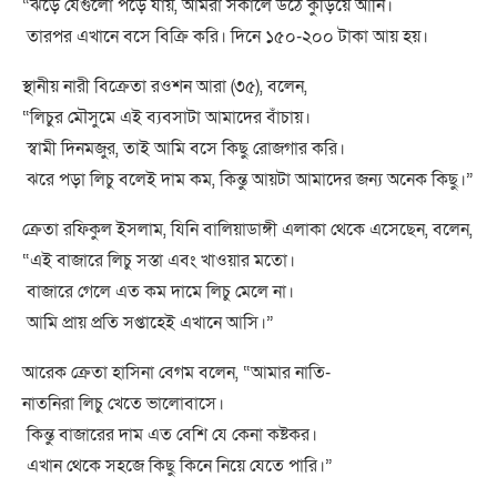
“ঝড়ে যেগুলো পড়ে যায়, আমরা সকালে উঠে কুড়িয়ে আনি।
তারপর এখানে বসে বিক্রি করি। দিনে ১৫০-২০০ টাকা আয় হয়।
স্থানীয় নারী বিক্রেতা রওশন আরা (৩৫), বলেন,
“লিচুর মৌসুমে এই ব্যবসাটা আমাদের বাঁচায়।
স্বামী দিনমজুর, তাই আমি বসে কিছু রোজগার করি।
ঝরে পড়া লিচু বলেই দাম কম, কিন্তু আয়টা আমাদের জন্য অনেক কিছু।”
ক্রেতা রফিকুল ইসলাম, যিনি বালিয়াডাঙ্গী এলাকা থেকে এসেছেন, বলেন,
“এই বাজারে লিচু সস্তা এবং খাওয়ার মতো।
বাজারে গেলে এত কম দামে লিচু মেলে না।
আমি প্রায় প্রতি সপ্তাহেই এখানে আসি।”
আরেক ক্রেতা হাসিনা বেগম বলেন, “আমার নাতি-
নাতনিরা লিচু খেতে ভালোবাসে।
কিন্তু বাজারের দাম এত বেশি যে কেনা কষ্টকর।
এখান থেকে সহজে কিছু কিনে নিয়ে যেতে পারি।”