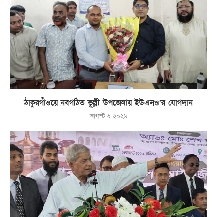
ঠাকুরগাঁওয়ে নবগঠিত ভূল্লী উপজেলায় ইউএনও’র যোগদান
আগস্ট ৩, ২০২৬