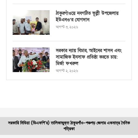
ঠাকুরগাঁওয়ে নবগঠিত ভূল্লী উপজেলায়
ইউএনও’র যোগদান
আগস্ট ৩, ২০২৬
সরকার ন্যায় বিচার, আইনের শাসন এবং
সামাজিক ইনসাফ প্রতিষ্ঠা করতে চায়:
মির্জা ফখরুল
আগস্ট ২, ২০২৬
সরকারি মিডিয়া (ডিএফপি’র) তালিকাভুক্ত ঠাকুরগাঁও-পঞ্চগড় জেলার একমাত্র দৈনিক
পত্রিকা