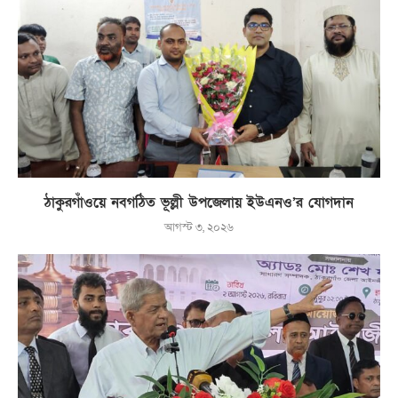
ঠাকুরগাঁওয়ে নবগঠিত ভূল্লী উপজেলায় ইউএনও’র যোগদান
আগস্ট ৩, ২০২৬