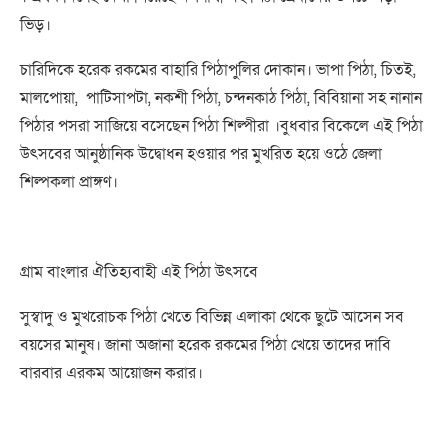
ভিড়।
চারিদিকে
হরেক
রকমের
বাহারি
পিঠাপুলির
দোকান
।
ভাপা
পিঠা
,
চিতই
,
মালপোয়া
,
পাটিসাপটা
,
নকশী
পিঠা
,
চন্দনকাঠ
পিঠা
,
বিবিয়ানা
সহ
নানান
পিঠার
পসরা
সাজিয়ে
বসেছেন
পিঠা
শিল্পীরা
।
বুধবার
বিকেলে
এই
পিঠা
উৎসবের
আনুষ্ঠানিক
উদ্বোধন
হওয়ার
পর
মুখরিত
হয়ে
ওঠে
জেলা
শিল্পকলা
প্রাঙ্গণ
।
গ্রাম
বাংলার
ঐতিহ্যবাহী
এই
পিঠা
উৎসবে
সুস্বাদু
ও
মুখরোচক
পিঠা
খেতে
বিভিন্ন
এলাকা
থেকে
ছুটে
আসেন
সব
বয়সের
মানুষ
।
জানা
অজানা
হরেক
রকমের
পিঠা
খেয়ে
তাদের
দাবি
বারবার
এরকম
আয়োজন
করার
।