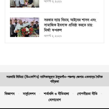
আগস্ট ৩, ২০২৬
সরকার ন্যায় বিচার, আইনের শাসন এবং
সামাজিক ইনসাফ প্রতিষ্ঠা করতে চায়:
মির্জা ফখরুল
আগস্ট ২, ২০২৬
সরকারি মিডিয়া (ডিএফপি’র) তালিকাভুক্ত ঠাকুরগাঁও-পঞ্চগড় জেলার একমাত্র দৈনিক
পত্রিকা
বিজ্ঞাপন
সার্কুলেশন
শর্তাবলি ও নীতিমালা
গোপনীয়তা নীতি
যোগাযোগ