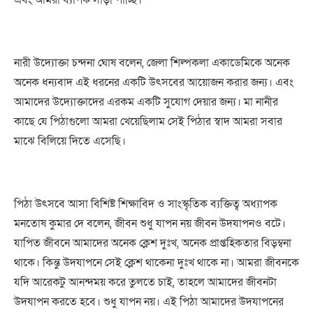
নারী
উদ্যোক্তা
চন্দনা
ঘোষ
বলেন
,
জেলা
শিল্পকলা
একাডেমিকে
অনেক
অনেক
ধন্যবাদ
এই
ধরনের
একটি
উৎসবের
আয়োজন
করার
জন্য
।
এবং
আমাদের
উদ্যোক্তাদের
এরকম
একটি
সুযোগ
দেয়ার
জন্য
।
মা
নানীর
কাছে
যে
পিঠাগুলো
আমরা
খেয়েছিলাম
সেই
পিঠার
স্বাদ
আমরা
সবার
মাঝে
বিলিয়ে
দিতে
এসেছি
।
পিঠা
উৎসবে
আসা
বিশিষ্ট
শিক্ষাবিদ
ও
সাংস্কৃতিক
ব্যক্তিত্ব
অধ্যাপক
মনতোষ
কুমার
দে
বলেন
,
জীবন
শুধু
যাপন
নয়
জীবন
উদযাপনও
বটে
।
যাপিত
জীবনে
আমাদের
অনেক
ক্লেশ
দুঃখ
,
অনেক
প্রাপ্তহিকতার
বিড়ম্বনা
থাকে
।
কিন্তু
উদযাপনে
সেই
ক্লেশ
থাকেনা
দুঃখ
থাকে
না
।
আমরা
জীবনকে
যদি
আরেকটু
আনন্দময়
করে
তুলতে
চাই
,
তাহলে
আমাদের
জীবনটা
উদযাপন
করতে
হবে
।
শুধু
যাপন
নয়
।
এই
পিঠা
আমাদের
উদযাপনের