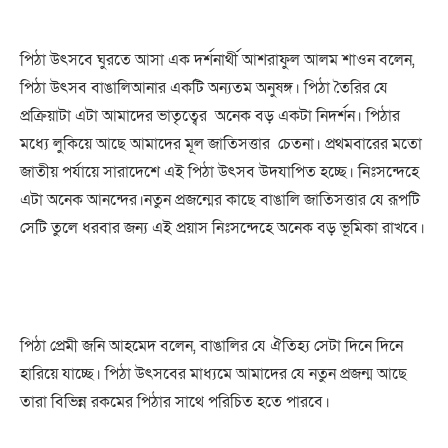
পিঠা
উৎসবে
ঘুরতে
আসা
এক
দর্শনার্থী
আশরাফুল
আলম
শাওন
বলেন
,
পিঠা
উৎসব
বাঙালিআনার
একটি
অন্যতম
অনুষঙ্গ
।
পিঠা
তৈরির
যে
প্রক্রিয়াটা
এটা
আমাদের
ভাতৃত্বের
অনেক
বড়
একটা
নিদর্শন
।
পিঠার
মধ্যে
লুকিয়ে
আছে
আমাদের
মূল
জাতিসত্তার
চেতনা
।
প্রথমবারের
মতো
জাতীয়
পর্যায়ে
সারাদেশে
এই
পিঠা
উৎসব
উদযাপিত
হচ্ছে
।
নিঃসন্দেহে
এটা
অনেক
আনন্দের
।
নতুন
প্রজন্মের
কাছে
বাঙালি
জাতিসত্তার
যে
রূপটি
সেটি
তুলে
ধরবার
জন্য
এই
প্রয়াস
নিঃসন্দেহে
অনেক
বড়
ভূমিকা
রাখবে
।
পিঠা
প্রেমী
জনি
আহমেদ
বলেন
,
বাঙালির
যে
ঐতিহ্য
সেটা
দিনে
দিনে
হারিয়ে
যাচ্ছে
।
পিঠা
উৎসবের
মাধ্যমে
আমাদের
যে
নতুন
প্রজন্ম
আছে
তারা
বিভিন্ন
রকমের
পিঠার
সাথে
পরিচিত
হতে
পারবে
।