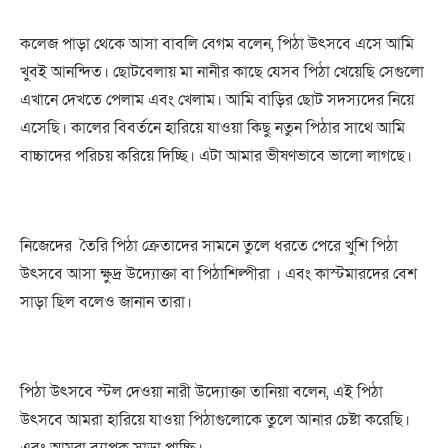
কলেজ
পাড়া
থেকে
আসা
বাবলি
বেগম
বলেন
,
পিঠা
উৎসবে
এসে
আমি
খুবই
আনন্দিত
।
ছোটবেলায়
মা
নানীর
কাছে
যেসব
পিঠা
খেয়েছি
সেগুলো
এখানে
দেখতে
পেলাম
এবং
খেলাম
।
আমি
বাড়ির
ছোট
সদস্যদের
নিয়ে
এসেছি
।
কালের
বিবর্তনে
হারিয়ে
যাওয়া
কিছু
নতুন
পিঠার
সাথে
আমি
বাচ্চাদের
পরিচয়
করিয়ে
দিচ্ছি
।
এটা
আমার
ভীষণভাবে
ভালো
লাগছে
।
নিজেদের
তৈরি
পিঠা
ক্রেতাদের
সামনে
তুলে
ধরতে
পেরে
খুশি
পিঠা
উৎসবে
আসা
ক্ষুদ্র
উদ্যোক্তা
বা
পিঠাশিল্পীরা
।
এবং
কাস্টমারদের
বেশ
সাড়া
ছিল
বলেও
জানান
তারা
।
পিঠা
উৎসবে
স্টল
দেওয়া
নারী
উদ্যোক্তা
তানিয়া
বলেন
,
এই
পিঠা
উৎসবে
আমরা
হারিয়ে
যাওয়া
পিঠাগুলোকে
তুলে
আনার
চেষ্টা
করেছি
।
এবং
আমরা
ব্যাপক
সাড়া
পাচ্ছি
।