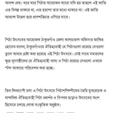
আনন্দ
দেয়
।
ঘরে
ঘরে
পিঠার
আয়োজন
আরো
যদি
হয়
তাহলে
এই
জাতি
এত
বিষন্ন
থাকবে
না
,
এত
হতাশা
তার
মধ্যে
থাকবে
না
।
এই
জাতি
আনন্দে
উদ্বেল
হয়ে
প্রাণশক্তিতে
এগিয়ে
যাবে
।
পিঠা
উৎসবের
আয়োজক
ঠাকুরগাঁও
জেলা
কালচারাল
অফিসার
জাকির
হোসেন
বলেন
,
ঠাকুরগাঁওয়ে
ঐতিহ্যবাহী
যে
পিঠাগুলো
রয়েছে
সেগুলো
তুলে
আনার
চেষ্টা
করা
হয়েছে
এই
পিঠা
উৎসবে
।
সেই
সাথে
সমতলের
ক্ষুদ্র
নৃগোষ্ঠীদের
যে
ঐতিহ্যবাহী
খাদ্য
ও
পিঠা
রয়েছে
সেগুলো
এখানে
স্টল
আকারে
পরিবেশন
করা
হচ্ছে
।
তিন
দিনব্যাপী
চলা
এ
পিঠা
উৎসবে
পিঠাশশিল্পীদের
তৈরি
মুখরোচক
ও
নান্দনিক
ঐতিহ্যবাহী
পিঠা
প্রদর্শন
ও
বিপণন
ছাড়াও
উৎসবের
অংশ
হিসেবে
চলছে
লোক
সংস্কৃতিক
অনুষ্ঠান
।