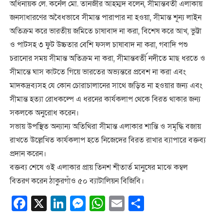
অধিনায়ক লে. কর্নেল মো. তানজীর আহম্মদ বলেন, সীমান্তবর্তী এলাকায়
জনসাধারণের অবৈধভাবে সীমান্ত পারাপার না হওয়া, সীমান্ত শূন্য লাইন
অতিক্রম করে ভারতীয় জমিতে চাষাবাদ না করা, বিশেষ করে আখ, ভুট্টা
ও পাটসহ ৩ ফুট উচ্চতার বেশি ফসল চাষাবাদ না করা, গবাদি পশু
চরানোর সময় সীমান্ত অতিক্রম না করা, সীমান্তবর্তী নদীতে মাছ ধরতে ও
সীমান্তে ঘাস কাটতে গিয়ে ভারতের অভ্যন্তরে প্রবেশ না করা এবং
মাদকদ্রব্যসহ যে কোন চোরাচালানের সাথে জড়িত না হওয়ার জন্য এবং
সীমান্ত হত্যা রোধকল্পে এ ধরনের কার্যকলাপ থেকে বিরত থাকার জন্য
সকলকে অনুরোধ করেন।
সভায় উপস্থিত অন্যান্য অতিথিরা সীমান্ত এলাকার শান্তি ও সমৃদ্ধি বজায়
রাখতে উল্লেখিত কার্যকলাপ হতে নিজেদের বিরত রাখার ব্যাপারে বক্তব্য
প্রদান করেন।
বক্তব্য শেষে ওই এলাকার প্রায় তিনশ শীতার্ত মানুষের মাঝে কম্বল
বিতরণ করেন ঠাকুরগাঁও ৫০ ব্যাটালিয়ন বিজিবি।
Facebook
X
LinkedIn
Messenger
WhatsApp
Email
Share