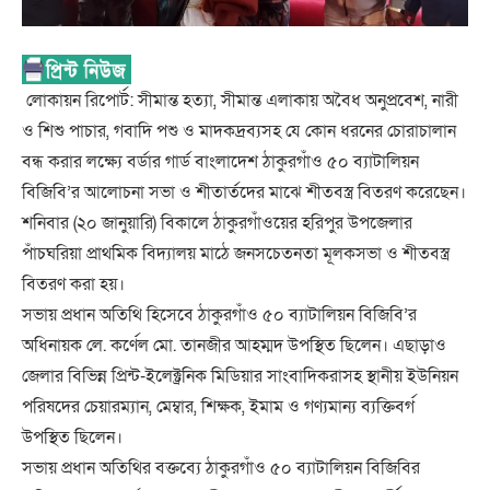
লোকায়ন রিপোর্ট: সীমান্ত হত্যা, সীমান্ত এলাকায় অবৈধ অনুপ্রবেশ, নারী
ও শিশু পাচার, গবাদি পশু ও মাদকদ্রব্যসহ যে কোন ধরনের চোরাচালান
বন্ধ করার লক্ষ্যে বর্ডার গার্ড বাংলাদেশ ঠাকুরগাঁও ৫০ ব্যাটালিয়ন
বিজিবি’র আলোচনা সভা ও শীতার্তদের মাঝে শীতবস্ত্র বিতরণ করেছেন।
শনিবার (২০ জানুয়ারি) বিকালে ঠাকুরগাঁওয়ের হরিপুর উপজেলার
পাঁচঘরিয়া প্রাথমিক বিদ্যালয় মাঠে জনসচেতনতা মূলকসভা ও শীতবস্ত্র
বিতরণ করা হয়।
সভায় প্রধান অতিথি হিসেবে ঠাকুরগাঁও ৫০ ব্যাটালিয়ন বিজিবি’র
অধিনায়ক লে. কর্ণেল মো. তানজীর আহম্মদ উপস্থিত ছিলেন। এছাড়াও
জেলার বিভিন্ন প্রিন্ট-ইলেক্ট্রনিক মিডিয়ার সাংবাদিকরাসহ স্থানীয় ইউনিয়ন
পরিষদের চেয়ারম্যান, মেম্বার, শিক্ষক, ইমাম ও গণ্যমান্য ব্যক্তিবর্গ
উপস্থিত ছিলেন।
সভায় প্রধান অতিথির বক্তব্যে ঠাকুরগাঁও ৫০ ব্যাটালিয়ন বিজিবির