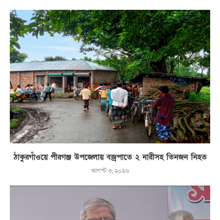
ঠাকুরগাঁওয়ে পীরগঞ্জ উপজেলায় বজ্রপাতে ২ নারীসহ তিনজন নিহত
আগস্ট ৩, ২০২৬