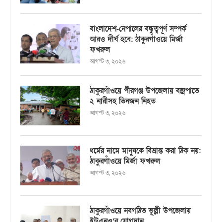
বাংলাদেশ-নেপালের বন্ধুত্বপূর্ণ সম্পর্ক
আরও দীর্ঘ হবে: ঠাকুরগাঁওয়ে মির্জা
ফখরুল
আগস্ট ৩, ২০২৬
ঠাকুরগাঁওয়ে পীরগঞ্জ উপজেলায় বজ্রপাতে
২ নারীসহ তিনজন নিহত
আগস্ট ৩, ২০২৬
ধর্মের নামে মানুষকে বিভ্রান্ত করা ঠিক নয়:
ঠাকুরগাঁওয়ে মির্জা ফখরুল
আগস্ট ৩, ২০২৬
ঠাকুরগাঁওয়ে নবগঠিত ভূল্লী উপজেলায়
ইউএনও’র যোগদান