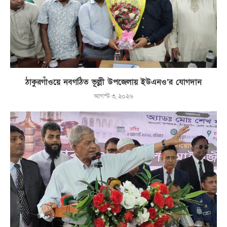
ঠাকুরগাঁওয়ে নবগঠিত ভূল্লী উপজেলায় ইউএনও’র যোগদান
আগস্ট ৩, ২০২৬