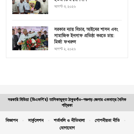
আগস্ট ৩, ২০২৬
সরকার ন্যায় বিচার, আইনের শাসন এবং
সামাজিক ইনসাফ প্রতিষ্ঠা করতে চায়:
মির্জা ফখরুল
আগস্ট ২, ২০২৬
সরকারি মিডিয়া (ডিএফপি’র) তালিকাভুক্ত ঠাকুরগাঁও-পঞ্চগড় জেলার একমাত্র দৈনিক
পত্রিকা
বিজ্ঞাপন
সার্কুলেশন
শর্তাবলি ও নীতিমালা
গোপনীয়তা নীতি
যোগাযোগ