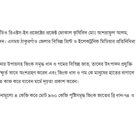
সডিও রিএক্টস-ইন প্রজেক্টের প্রজেক্ট ফোকাল কৃষিবিদ মোঃ আশরাফুল আলম,
। এসময় ঠাকুরগাঁও জেলার বিভিন্ন প্রিন্ট ও ইলেকট্রনিক মিডিয়ার প্রতিনিধিরা
উপায়সহ জিংক সমৃদ্ধ ধান ও গমের বিভিন্ন জাত, তাদের উৎপাদন প্রযুক্তি
স্ফুর্ত ভাবে অংশগ্রহণ করেন এবং জিংক ধান ও গম কে মানুষের হাতের নাগালে
 কাজ করে যাবেন মর্মে দৃঢ়তা প্রকাশ করেন।
ামূল্যে ৪ কেজি করে মোট ৯৬০ কেজি পুষ্টিসমৃদ্ধ জিংক জাতের ‌ব্রি ধান-৭৪ ও