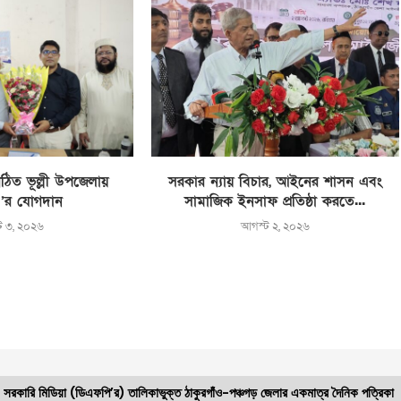
ঠিত ভূল্লী উপজেলায়
সরকার ন্যায় বিচার, আইনের শাসন এবং
’র যোগদান
সামাজিক ইনসাফ প্রতিষ্ঠা করতে...
ট ৩, ২০২৬
আগস্ট ২, ২০২৬
সরকারি মিডিয়া (ডিএফপি’র) তালিকাভুক্ত ঠাকুরগাঁও-পঞ্চগড় জেলার একমাত্র দৈনিক পত্রিকা