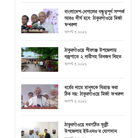
বাংলাদেশ-নেপালের বন্ধুত্বপূর্ণ সম্পর্ক
আরও দীর্ঘ হবে: ঠাকুরগাঁওয়ে মির্জা
ফখরুল
আগস্ট ৩, ২০২৬
ঠাকুরগাঁওয়ে পীরগঞ্জ উপজেলায়
বজ্রপাতে ২ নারীসহ তিনজন নিহত
আগস্ট ৩, ২০২৬
ধর্মের নামে মানুষকে বিভ্রান্ত করা
ঠিক নয়: ঠাকুরগাঁওয়ে মির্জা ফখরুল
আগস্ট ৩, ২০২৬
ঠাকুরগাঁওয়ে নবগঠিত ভূল্লী
উপজেলায় ইউএনও’র যোগদান