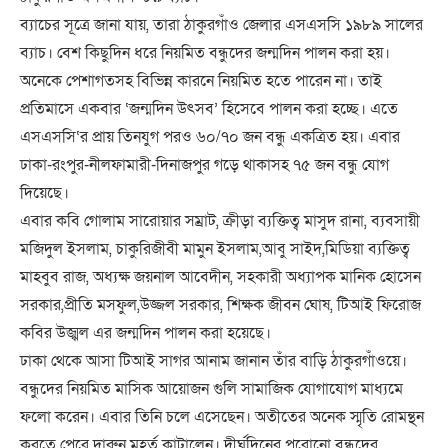
ব্যাচের সূত্রে জানা যায়, তারা ঠাকুরগাঁও জেলার এসএসসি ১৯৮৯ সালের
ব্যাচ। বেশ কিছুদিন ধরে নিয়মিত বন্ধুদের জন্মদিন পালন করা হয়।
অনেকে পেশাগতসহ বিভিন্ন কারনে নিয়মিত হতে পারেন না। তাই
প্রতিমাসে একবার ‘জন্মদিন উৎসব’ হিসেবে পালন করা হচ্ছে। এতে
এসএসসি‘র প্রায় তিনযুগ পরও ৬০/৭০ জন বন্ধু একত্রিত হয়। এবার
ঢাকা-রংপুর-নীলফামারী-দিনাজপুর গড়ে থাকাসহ ৭৫ জন বন্ধু যোগ
দিয়েছে।
এবার কবি গোলাম সারোয়ার সম্রাট, ক্রীড়া ব্যক্তিত্ব মাসুদ রানা, ব্যবসায়ী
মজিদুল ইসলাম, চাকুরিজীবী মামুন ইসলাম,আবু সাইদ,মিডিয়া ব্যক্তিত্ব
মাহবুব রাজ, অধ্যক্ষ জয়নাল আবেদীন, সহকারী অধ্যাপক মানিক হোসেন
সরকার,প্রীতি মসফুল,উজ্জল সরকার, শিক্ষক জীবন ঘোষ, টিআই ফিরোজ
কবির উজ্ঝল এর জন্মদিন পালন করা হয়েছে।
ঢাকা থেকে আসা টিআই সাগর আনাম জানান তাঁর বাড়ি ঠাকুরগাঁওয়ে।
বন্ধুদের নিয়মিত মাসিক আয়োজন গুলি সামাজিক যোগাযোগ মাধ্যমে
ফলো করেন। এবার তিনি চলে এসেছেন। অতীতের অনেক স্মৃতি রোমন্থন
করতে পেরে দারুন মুহূর্ত কাটালেন। দীর্ঘদিনের পুরোনো বন্ধুদের