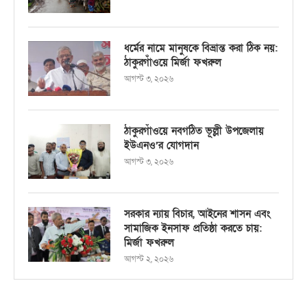
ধর্মের নামে মানুষকে বিভ্রান্ত করা ঠিক নয়:
ঠাকুরগাঁওয়ে মির্জা ফখরুল
আগস্ট ৩, ২০২৬
ঠাকুরগাঁওয়ে নবগঠিত ভূল্লী উপজেলায়
ইউএনও’র যোগদান
আগস্ট ৩, ২০২৬
সরকার ন্যায় বিচার, আইনের শাসন এবং
সামাজিক ইনসাফ প্রতিষ্ঠা করতে চায়:
মির্জা ফখরুল
আগস্ট ২, ২০২৬