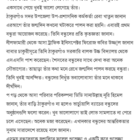
একসাথে পেয়ে খুবই ভালো লেগেছে তাঁর।
ঠাকুরগাঁও সদর উপজেলা উপ-প্রশাসনিক কর্মকর্তা রেবা খাতুন জানান
এরআগে তাঁর জন্মদিন কখনো ঘটাকরে পালন করা হয়নি। এবারই প্রথম
বন্ধুরা আয়োজন করেছে। তিনি বন্ধুদের প্রতি কৃতজ্ঞতা জানান।
নীলফামারী থেকে আসা ট্রাফিক ইনিসপেক্টর ফিরোজ কবির উজ্জ¦ল জানান
বাবার চাকুরীসূত্রে তিনি ঠাকুরগাঁও সরকারি বালক উচ্চ বিদ্যালয় থেকে
এসএসসি পাশ করেছেন। শৈসবের বন্ধুদের সাথে দেখা করা অনেক
সৌভাগ্যের। তাছাড়া তাঁর কথা মনে রেখে জন্মদিন পালন করছে বন্ধুরা।
তিনি খুবই আনন্দিত। বন্ধুদের নিখুঁত ভবালোবাসা তাঁর মনে থাকবে
দীর্ঘদিন।
প গড় থেকে আসা পরিবার পরিকল্পনা ডিডি সানাউল্লাহ নূরি হিমেল
জানান, তাঁর বাড়ি ঠাকুরগাঁও না হলেও ভার্চ্যুয়ালি ব্যাচের বন্ধুদের
অনুষ্ঠানগুলি ফলো করেন। খুব ভালোলাগে তাই লোভ সামলাতে না পেরে
চলে এসেছেন। অনেক মজা করেছেন। এখানকার বন্ধুদের আন্তরিকতার
সুনাম সারাদেশে রয়েছে বলে জানান।
এসময় বন্ধুদেরকে জন্মদিনে ফুলেল শুভেচ্ছা ও একটি করে শুভেচ্ছা