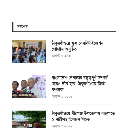
সর্বশেষ
ঠাকুরগাঁওয়ে স্কুল সেনসিটাইজেশন
প্রোগ্রাম অনুষ্ঠিত
আগস্ট ৬, ২০২৬
বাংলাদেশ-নেপালের বন্ধুত্বপূর্ণ সম্পর্ক
আরও দীর্ঘ হবে: ঠাকুরগাঁওয়ে মির্জা
ফখরুল
আগস্ট ৩, ২০২৬
ঠাকুরগাঁওয়ে পীরগঞ্জ উপজেলায় বজ্রপাতে
২ নারীসহ তিনজন নিহত
আগস্ট ৩, ২০২৬