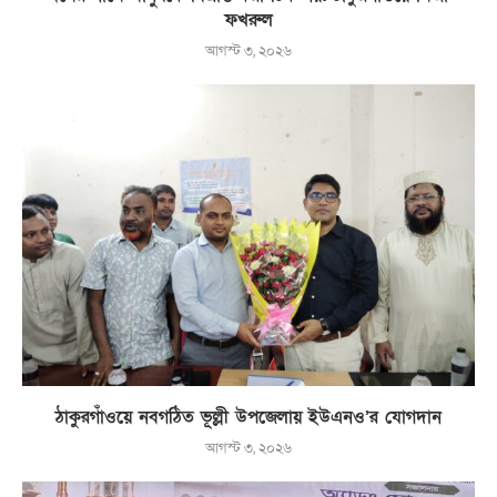
ফখরুল
আগস্ট ৩, ২০২৬
ঠাকুরগাঁওয়ে নবগঠিত ভূল্লী উপজেলায় ইউএনও’র যোগদান
আগস্ট ৩, ২০২৬