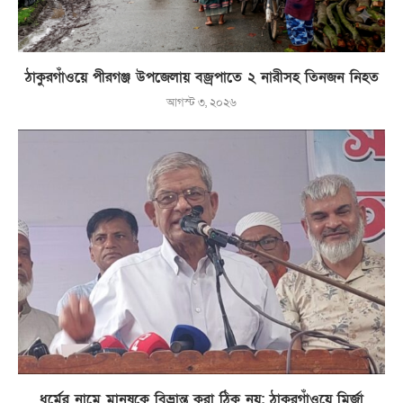
ঠাকুরগাঁওয়ে পীরগঞ্জ উপজেলায় বজ্রপাতে ২ নারীসহ তিনজন নিহত
আগস্ট ৩, ২০২৬
ধর্মের নামে মানুষকে বিভ্রান্ত করা ঠিক নয়: ঠাকুরগাঁওয়ে মির্জা