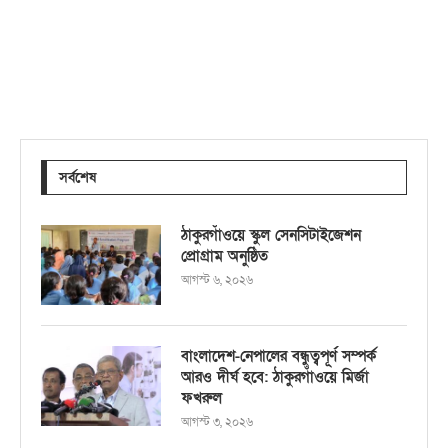
সর্বশেষ
ঠাকুরগাঁওয়ে স্কুল সেনসিটাইজেশন
প্রোগ্রাম অনুষ্ঠিত
আগস্ট ৬, ২০২৬
বাংলাদেশ-নেপালের বন্ধুত্বপূর্ণ সম্পর্ক
আরও দীর্ঘ হবে: ঠাকুরগাঁওয়ে মির্জা
ফখরুল
আগস্ট ৩, ২০২৬