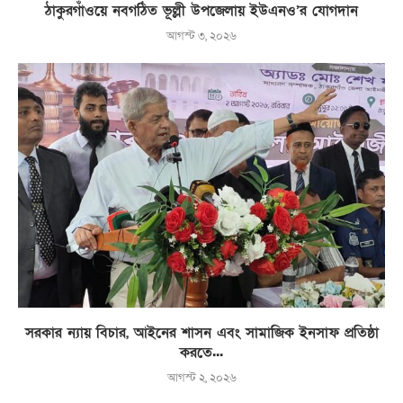
ঠাকুরগাঁওয়ে নবগঠিত ভূল্লী উপজেলায় ইউএনও’র যোগদান
আগস্ট ৩, ২০২৬
সরকার ন্যায় বিচার, আইনের শাসন এবং সামাজিক ইনসাফ প্রতিষ্ঠা
করতে...
আগস্ট ২, ২০২৬