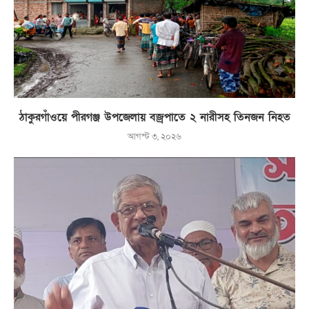
ঠাকুরগাঁওয়ে পীরগঞ্জ উপজেলায় বজ্রপাতে ২ নারীসহ তিনজন নিহত
আগস্ট ৩, ২০২৬