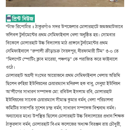
স্টাফ রিপোর্টার ॥ ঠাকুরগাঁও সদর উপজেলার ঢোলারহাটে জমজমাটভাবে
ভলিবল টুর্নামেন্টের প্রথম সেমিফাইনাল খেলা অনুষ্ঠিত হয়। সোমবার
বিকেলে ঢোলারহাট উচ্চ বিদ্যালয় মাঠ প্রাঙ্গনে টুর্নামেন্টের প্রথম
সেমিফাইনালে “রুপালী ক্রীড়াচক্র সৈয়দপুর, নীরফামারী টিম” ৩-০ তে
“মিলগেট স্পোটিং ক্লাব মারেয়া, পঞ্চগড়” কে পরাজিত করে ফাইনালে
ওঠে।
ঢোলারহাট অগ্রণী সংঘের আয়োজনে প্রথম সেমিফাইনাল খেলায় অতিথি
ছিলেন রুহিয়া ইউনিয়নের চেয়ারম্যান মনিরুল হক বাবু, সেনুয়া ইউনিয়ন
আ’লীগের সাধারণ সম্পাদক মো: রবিউল ইসলাম রবি, ঢোলারহাট
ইউনিয়নের সাবেক চেয়ারম্যান সীমান্ত কুমার বর্মন, খেলা পরিচালনা
কমিটির সভাপতি সুশেন চন্দ্র বর্মন, সাধারণ সম্পাদক বিশ্বনাথ বর্মন।
অন্যান্যের মধ্যে উপস্থিত ছিলেন ঢোলারহাট উচ্চ বিদ্যালয়ের প্রধান শিক্ষক
ঠাকুরদাস বর্মন, ঢোলারহাট বিএম কলেজের অধ্যক্ষ বিরঞ্জন রায় চৌধুরী,