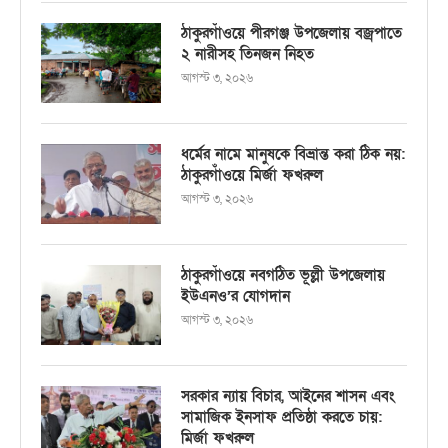
ঠাকুরগাঁওয়ে পীরগঞ্জ উপজেলায় বজ্রপাতে
২ নারীসহ তিনজন নিহত
আগস্ট ৩, ২০২৬
ধর্মের নামে মানুষকে বিভ্রান্ত করা ঠিক নয়:
ঠাকুরগাঁওয়ে মির্জা ফখরুল
আগস্ট ৩, ২০২৬
ঠাকুরগাঁওয়ে নবগঠিত ভূল্লী উপজেলায়
ইউএনও’র যোগদান
আগস্ট ৩, ২০২৬
সরকার ন্যায় বিচার, আইনের শাসন এবং
সামাজিক ইনসাফ প্রতিষ্ঠা করতে চায়:
মির্জা ফখরুল