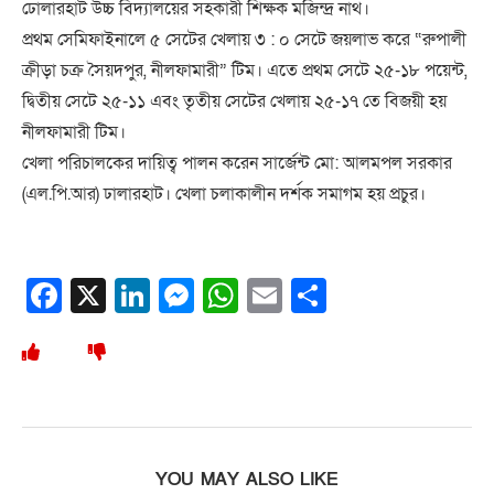
ঢোলারহাট উচ্চ বিদ্যালয়ের সহকারী শিক্ষক মজিন্দ্র নাথ।
প্রথম সেমিফাইনালে ৫ সেটের খেলায় ৩ : ০ সেটে জয়লাভ করে “রুপালী
ক্রীড়া চক্র সৈয়দপুর, নীলফামারী” টিম। এতে প্রথম সেটে ২৫-১৮ পয়েন্ট,
দ্বিতীয় সেটে ২৫-১১ এবং তৃতীয় সেটের খেলায় ২৫-১৭ তে বিজয়ী হয়
নীলফামারী টিম।
খেলা পরিচালকের দায়িত্ব পালন করেন সার্জেন্ট মো: আলমপল সরকার
(এল.পি.আর) ঢালারহাট। খেলা চলাকালীন দর্শক সমাগম হয় প্রচুর।
Facebook
X
LinkedIn
Messenger
WhatsApp
Email
Share
YOU MAY ALSO LIKE