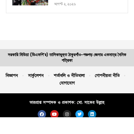
আগস্ট ২, ২০২৬
সরকারি মিডিয়া (ডিএফপি’র) তালিকাভুক্ত ঠাকুরগাঁও-পঞ্চগড় জেলার একমাত্র দৈনিক
পত্রিকা
বিজ্ঞাপন
সার্কুলেশন
শর্তাবলি ও নীতিমালা
গোপনীয়তা নীতি
যোগাযোগ
ভারপ্রাপ্ত সম্পাদক ও প্রকাশক: মো. সাকের উল্লাহ
স্বত্ব © ২০২৬ দৈনিক লোকায়ন