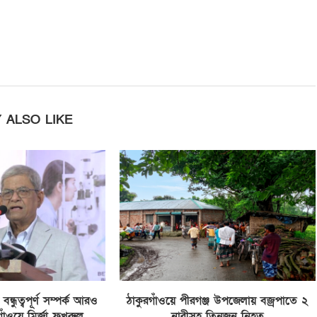
 ALSO LIKE
্ধুত্বপূর্ণ সম্পর্ক আরও
ঠাকুরগাঁওয়ে পীরগঞ্জ উপজেলায় বজ্রপাতে ২
রগাঁওয়ে মির্জা ফখরুল
নারীসহ তিনজন নিহত