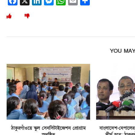
Facebook
X
LinkedIn
Messenger
WhatsApp
Email
Share
YOU MAY
ঠাকুরগাঁওয়ে স্কুল সেনসিটাইজেশন প্রোগ্রাম
বাংলাদেশ-নেপালের বন
অনুষ্ঠিত
দীর্ঘ হবে: ঠাকু