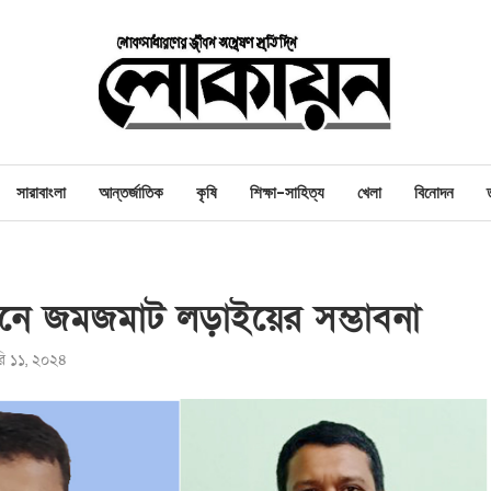
সারাবাংলা
আন্তর্জাতিক
কৃষি
শিক্ষা-সাহিত্য
খেলা
বিনোদন
াচনে জমজমাট লড়াইয়ের সম্ভাবনা
়ারি ১১, ২০২৪