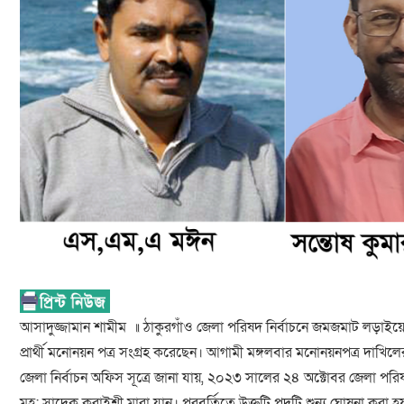
আসাদুজ্জামান শামীম ॥ ঠাকুরগাঁও জেলা পরিষদ নির্বাচনে জমজমাট লড়াইয়ের স
প্রার্থী মনোনয়ন পত্র সংগ্রহ করেছেন। আগামী মঙ্গলবার মনোনয়নপত্র দাখিলের ম
জেলা নির্বাচন অফিস সূত্রে জানা যায়, ২০২৩ সালের ২৪ অক্টোবর জেলা পর
মুহ: সাদেক কুরাইশী মারা যান। পরবর্তিতে উক্তটি পদটি শুন্য ঘোষনা করা হয়। 