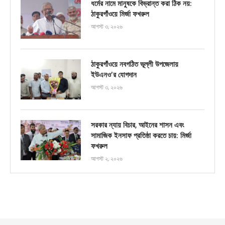
ধর্মের নামে মানুষকে বিভ্রান্ত করা ঠিক নয়:
ঠাকুরগাঁওয়ে মির্জা ফখরুল
আগস্ট ৩, ২০২৬
ঠাকুরগাঁওয়ে নবগঠিত ভূল্লী উপজেলায়
ইউএনও’র যোগদান
আগস্ট ৩, ২০২৬
সরকার ন্যায় বিচার, আইনের শাসন এবং
সামাজিক ইনসাফ প্রতিষ্ঠা করতে চায়: মির্জা
ফখরুল
আগস্ট ২, ২০২৬