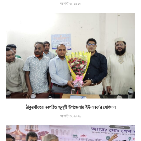
আগস্ট ৩, ২০২৬
ঠাকুরগাঁওয়ে নবগঠিত ভূল্লী উপজেলায় ইউএনও’র যোগদান
আগস্ট ৩, ২০২৬