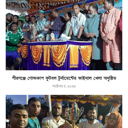
পীরগঞ্জে গোল্ডকাপ ফুটবল টুর্নামেন্টের ফাইনাল খেলা অনুষ্ঠিত
অক্টোবর ৫, ২০২৪