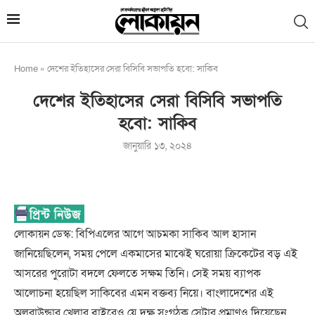
Home
»
দেশের ইতিহাসের সেরা বিসিবি সভাপতি হবো: সাকিব
দেশের ইতিহাসের সেরা বিসিবি সভাপতি
হবো: সাকিব
জানুয়ারি ১৩, ২০২৪
লোকায়ন ডেস্ক: বিপিএলের আগে আচমকা সাকিব আল হাসান
জানিয়েছিলেন, সময় পেলে একমাসের মাঝেই ঘরোয়া ক্রিকেটের বড় এই
আসরের পুরোটা বদলে ফেলতে সক্ষম তিনি। সেই সময় ব্যাপক
আলোচনা হয়েছিল সাকিবের এমন বক্তব্য নিয়ে। বাংলাদেশের এই
অলরাউন্ডার খেলার বাইরেও যে দক্ষ সংগঠক সেটার প্রমাণও দিয়েছেন