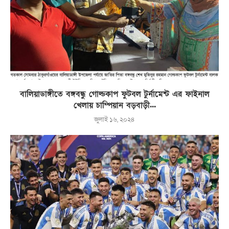
বালিয়াডাঙ্গীতে বঙ্গবন্ধু গোল্ডকাপ ফুটবল টুর্নামেন্ট এর ফাইনাল
খেলায় চাম্পিয়ান বড়বাড়ী...
জুলাই ১৬, ২০২৪