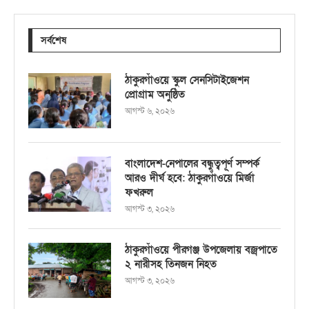
সর্বশেষ
ঠাকুরগাঁওয়ে স্কুল সেনসিটাইজেশন
প্রোগ্রাম অনুষ্ঠিত
আগস্ট ৬, ২০২৬
বাংলাদেশ-নেপালের বন্ধুত্বপূর্ণ সম্পর্ক
আরও দীর্ঘ হবে: ঠাকুরগাঁওয়ে মির্জা
ফখরুল
আগস্ট ৩, ২০২৬
ঠাকুরগাঁওয়ে পীরগঞ্জ উপজেলায় বজ্রপাতে
২ নারীসহ তিনজন নিহত
আগস্ট ৩, ২০২৬