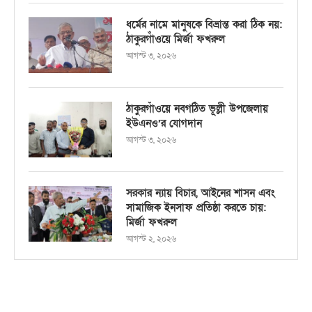
ধর্মের নামে মানুষকে বিভ্রান্ত করা ঠিক নয়:
ঠাকুরগাঁওয়ে মির্জা ফখরুল
আগস্ট ৩, ২০২৬
ঠাকুরগাঁওয়ে নবগঠিত ভূল্লী উপজেলায়
ইউএনও’র যোগদান
আগস্ট ৩, ২০২৬
সরকার ন্যায় বিচার, আইনের শাসন এবং
সামাজিক ইনসাফ প্রতিষ্ঠা করতে চায়:
মির্জা ফখরুল
আগস্ট ২, ২০২৬