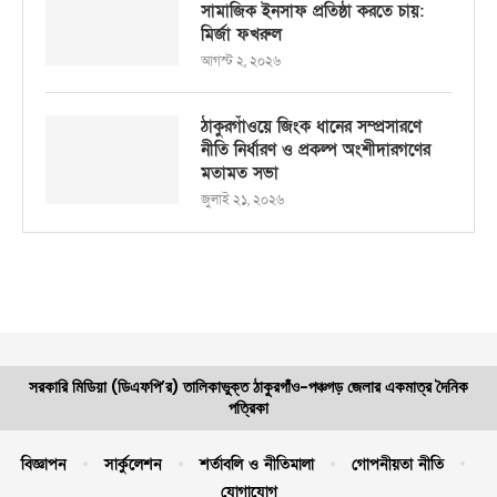
সামাজিক ইনসাফ প্রতিষ্ঠা করতে চায়:
মির্জা ফখরুল
আগস্ট ২, ২০২৬
ঠাকুরগাঁওয়ে জিংক ধানের সম্প্রসারণে
নীতি নির্ধারণ ও প্রকল্প অংশীদারগণের
মতামত সভা
জুলাই ২১, ২০২৬
সরকারি মিডিয়া (ডিএফপি’র) তালিকাভুক্ত ঠাকুরগাঁও-পঞ্চগড় জেলার একমাত্র দৈনিক
পত্রিকা
বিজ্ঞাপন
সার্কুলেশন
শর্তাবলি ও নীতিমালা
গোপনীয়তা নীতি
যোগাযোগ