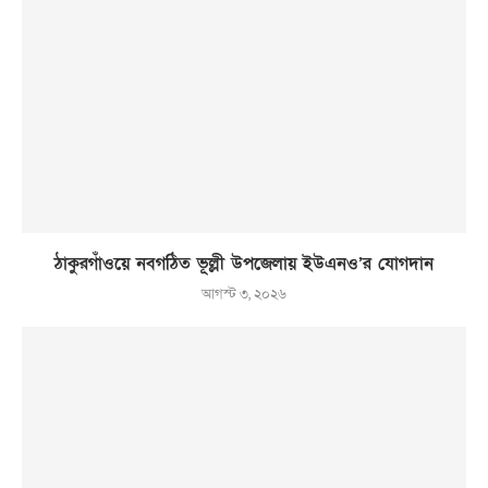
ঠাকুরগাঁওয়ে নবগঠিত ভূল্লী উপজেলায় ইউএনও’র যোগদান
আগস্ট ৩, ২০২৬