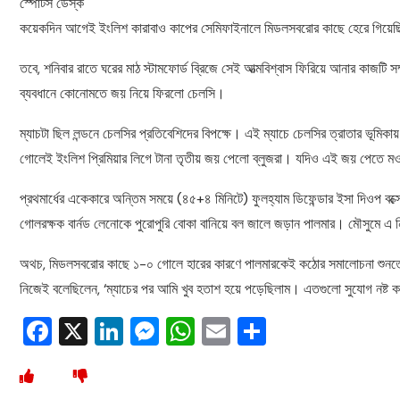
স্পোর্টস ডেস্ক
কয়েকদিন আগেই ইংলিশ কারাবাও কাপের সেমিফাইনালে মিডলসবরোর কাছে হেরে গিয়েছিল
তবে, শনিবার রাতে ঘরের মাঠ স্টামফোর্ড ব্রিজে সেই আত্মবিশ্বাস ফিরিয়ে আনার কাজটি 
ব্যবধানে কোনোমতে জয় নিয়ে ফিরলো চেলসি।
ম্যাচটা ছিল লন্ডনে চেলসির প্রতিবেশিদের বিপক্ষে। এই ম্যাচে চেলসির ত্রাতার ভূমিক
গোলেই ইংলিশ প্রিমিয়ার লিগে টানা তৃতীয় জয় পেলো ব্লুজরা। যদিও এই জয় পেতে ম
প্রথমার্ধের একেকারে অন্তিম সময়ে (৪৫+৪ মিনিটে) ফুলহ্যাম ডিফেন্ডার ইসা দিওপ বক্সের
গোলরক্ষক বার্নড লেনোকে পুরোপুরি বোকা বানিয়ে বল জালে জড়ান পালমার। মৌসুমে এ
অথচ, মিডলসবরোর কাছে ১-০ গোলে হারের কারণে পালমারকেই কঠোর সমালোচনা শুনতে 
নিজেই বলেছিলেন, ‘ম্যাচের পর আমি খুব হতাশ হয়ে পড়েছিলাম। এতগুলো সুযোগ নষ্ট ক
Facebook
X
LinkedIn
Messenger
WhatsApp
Email
Share