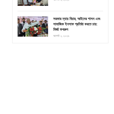
সরকার ন্যায় বিচার, আইনের শাসন এবং
সামাজিক ইনসাফ প্রতিষ্ঠা করতে চায়:
মির্জা ফখরুল
আগস্ট ২, ২০২৬