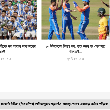
লাদেশীদের মত আবেগ আর কারোর
১০ উইকেটের বিশাল জয়, হারে শুরুর পর এক ম্যাচ
নেই
থাকতেই...
ই ১৬, ২০২৪
জুলাই ১৩, ২০২৪
সরকারি মিডিয়া (ডিএফপি’র) তালিকাভুক্ত ঠাকুরগাঁও-পঞ্চগড় জেলার একমাত্র দৈনিক পত্রিকা