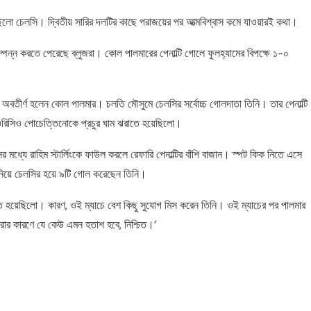
ো চেলসি। দ্বিতীয় সারির দলটির কাছে পরাজয়ের পর আত্মবিশ্বাস কমে যাওয়ারই কথা।
সম্পন্ন করতে পেরেছে ব্লুজরা। কোল পালমারের পেনাল্টি গোলে ফুলহ্যামের বিপক্ষে ১-০
ায় অবতীর্ণ হলেন কোল পালমার। চলতি মৌসুমে চেলসির সর্বোচ্চ গোলদাতা তিনি। তার পেনাল্টি
ওরিসিও পোচেত্তিনোকে প্রচুর ঘাম ঝরাতে হয়েছিলো।
 মধ্যে রাহিম স্টার্লিংকে ফাউল করলে রেফারি পেনাল্টির বাঁশি বাজান। স্পট কিক নিতে এসে
 নিয়ে চেলসির হয়ে ৯টি গোল করেছেন তিনি।
হয়েছিলো। কারণ, ওই ম্যাচে বেশ কিছু সুযোগ মিস করেন তিনি। ওই ম্যাচের পর পালমার
রার কারণে যে কেউ এমন হতাশ হবে, নিশ্চিত।’