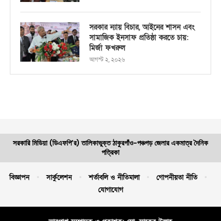
সরকার ন্যায় বিচার, আইনের শাসন এবং
সামাজিক ইনসাফ প্রতিষ্ঠা করতে চায়:
মির্জা ফখরুল
আগস্ট ২, ২০২৬
সরকারি মিডিয়া (ডিএফপি’র) তালিকাভুক্ত ঠাকুরগাঁও-পঞ্চগড় জেলার একমাত্র দৈনিক
পত্রিকা
বিজ্ঞাপন
সার্কুলেশন
শর্তাবলি ও নীতিমালা
গোপনীয়তা নীতি
যোগাযোগ