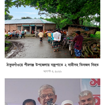
ঠাকুরগাঁওয়ে পীরগঞ্জ উপজেলায় বজ্রপাতে ২ নারীসহ তিনজন নিহত
আগস্ট ৩, ২০২৬