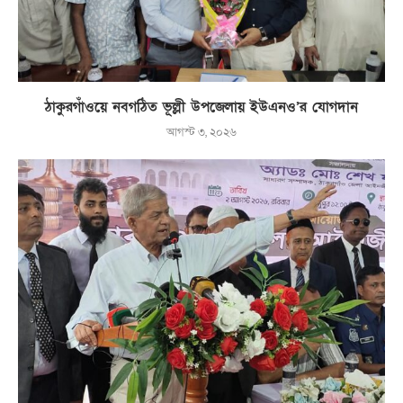
ঠাকুরগাঁওয়ে নবগঠিত ভূল্লী উপজেলায় ইউএনও’র যোগদান
আগস্ট ৩, ২০২৬