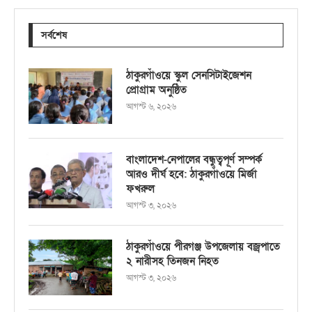
সর্বশেষ
ঠাকুরগাঁওয়ে স্কুল সেনসিটাইজেশন
প্রোগ্রাম অনুষ্ঠিত
আগস্ট ৬, ২০২৬
বাংলাদেশ-নেপালের বন্ধুত্বপূর্ণ সম্পর্ক
আরও দীর্ঘ হবে: ঠাকুরগাঁওয়ে মির্জা
ফখরুল
আগস্ট ৩, ২০২৬
ঠাকুরগাঁওয়ে পীরগঞ্জ উপজেলায় বজ্রপাতে
২ নারীসহ তিনজন নিহত
আগস্ট ৩, ২০২৬