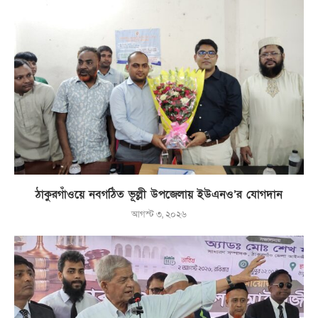
ঠাকুরগাঁওয়ে নবগঠিত ভূল্লী উপজেলায় ইউএনও’র যোগদান
আগস্ট ৩, ২০২৬