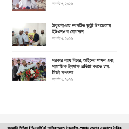
আগস্ট ৩, ২০২৬
ঠাকুরগাঁওয়ে নবগঠিত ভূল্লী উপজেলায়
ইউএনও’র যোগদান
আগস্ট ৩, ২০২৬
সরকার ন্যায় বিচার, আইনের শাসন এবং
সামাজিক ইনসাফ প্রতিষ্ঠা করতে চায়:
মির্জা ফখরুল
আগস্ট ২, ২০২৬
সরকারি মিডিয়া (ডিএফপি’র) তালিকাভুক্ত ঠাকুরগাঁও-পঞ্চগড় জেলার একমাত্র দৈনিক