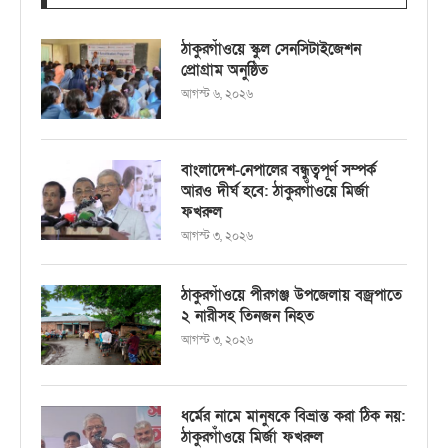
ঠাকুরগাঁওয়ে স্কুল সেনসিটাইজেশন
প্রোগ্রাম অনুষ্ঠিত
আগস্ট ৬, ২০২৬
বাংলাদেশ-নেপালের বন্ধুত্বপূর্ণ সম্পর্ক
আরও দীর্ঘ হবে: ঠাকুরগাঁওয়ে মির্জা
ফখরুল
আগস্ট ৩, ২০২৬
ঠাকুরগাঁওয়ে পীরগঞ্জ উপজেলায় বজ্রপাতে
২ নারীসহ তিনজন নিহত
আগস্ট ৩, ২০২৬
ধর্মের নামে মানুষকে বিভ্রান্ত করা ঠিক নয়:
ঠাকুরগাঁওয়ে মির্জা ফখরুল