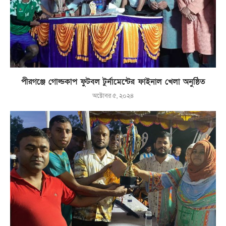
পীরগঞ্জে গোল্ডকাপ ফুটবল টুর্নামেন্টের ফাইনাল খেলা অনুষ্ঠিত
অক্টোবর ৫, ২০২৪