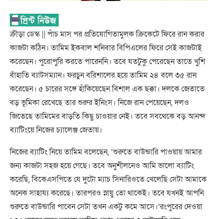
ক্রীড়া ডেস্ক || পাঁচ মাস পর প্রতিযোগিতামুলক ক্রিকেটে ফিরে রান করার
কাজটা কঠিন। তামিম ইকবাল শনিবার বিপিএলের ফিরে সেই কাজটাই
করেছেন। পুরোপুরি করতে পারেননি। তবে যতটুকু পেরেছেন তাতে খুশি
বাঁহাতি ব্যাটসম্যান। ফরচুন বরিশালের হয়ে তামিম ২৪ বলে ৩৫ রান
করেছেন। ৫ চারের সঙ্গে হাঁকিয়েছেন বিশাল এক ছক্কা। দলকে জেতাতে
বড় ভূমিকা রেখেছে তার শুরুর ইনিংস। নিজে রান পেয়েছেন, দলও
জিতেছে তামিমের বাড়তি কিছু চাওয়ার নেই। তবে সবথেকে বড় আনন্দ
ব্যাটিংয়ে নিজের চ্যালেঞ্জ জেতায়।
নিজের ব্যাটিং নিয়ে তামিম বলেছেন, ‘শুরুতে বাউন্ডারি পাওয়ায় আমার
জন্য কাজটা সহজ হয়ে গেছে। তবে অনুশীলনেও আমি ভালো ব্যাটিং
করেছি, বিকেএসপিতে যে দুটো ম্যাচ সিনারিওতে খেলেছি সেটা আমাকে
অনেক সাহায্য করেছে। তারপরও স্নায়ু তো থাকেই। তবে যখনই আপনি
শুরুতে বাউন্ডারি পাবেন সেটা তখন একটু কমে আসে।’রংপুরের দেওয়া