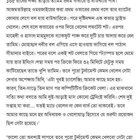
১৩৫ রানের লক্ষ্য তাড়ায় তামিম প্রথম ওভারে ৩ বাউন্ডারি পান।
আজমতউল্লাহ ওমরজাইয়ের করা প্রথম ওভারের প্রথম বলে তার ব্যাটের
কোনায় লেগে বল যায় বাউন্ডারিতে। পরে দৃষ্টিনন্দন এক কভার ড্রাইভ
খেলেন। শেষ বলে কভারের ওপর দিয়ে খেলেন লফটেট শট। এরপর
মাহেদী ও হাসান মাহমুদকে ব্যাকফুট পাঞ্চ করে দুটি চার আদায় করে নেন
তামিম। মোহাম্মদ নবীর বল এগিয়ে এসে হাওয়ায় ভাসিয়ে বল পাঠান
সীমানার বাইরে। পরের বলে একই শট খেলতে গিয়ে স্ট্যাম্পড হলে থেমে
যায় তার ইনিংস।লম্বা সময় পর ক্রিজে ফিরে ৩২ মিনিটে যেটুকু সময়
কাটিয়েছেন তাতে খুশি তামিম। তবে পুরো টুর্নামেন্ট কেমন খেলেন সেটা
দেখার অপেক্ষায় তিনি, ‘এটা খুবই চ্যালেঞ্জিং আমার কাছে মনে হয়।
কারণ, তিন-সাড়ে তিন মাস পর কম্পিটিটিভ ক্রিকেট খেলা। এর মাঝখানে
সত্যি কথা বলতে আমি দুই-আড়াই মাস কোনো ট্রেনিংই করিনি। শেষ দুই
সপ্তাহ যা করা… যতই ম্যাচ খেলেন না কেন নার্ভ তো থাকবেই। তবে
আমার কাছে মনে হয় অধিনায়ক ও খেলোয়াড় হিসেবে যে শুরুটা প্রয়োজন
ছিল সেটা হয়েছে।’
‘ভালো তো অবশ্যই লাগবে তবে পুরো টুর্নামেন্ট কেমন খেলবো সেটা তো