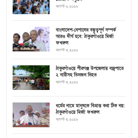
আগস্ট ৬, ২০২৬
বাংলাদেশ-নেপালের বন্ধুত্বপূর্ণ সম্পর্ক
আরও দীর্ঘ হবে: ঠাকুরগাঁওয়ে মির্জা
ফখরুল
আগস্ট ৩, ২০২৬
ঠাকুরগাঁওয়ে পীরগঞ্জ উপজেলায় বজ্রপাতে
২ নারীসহ তিনজন নিহত
আগস্ট ৩, ২০২৬
ধর্মের নামে মানুষকে বিভ্রান্ত করা ঠিক নয়:
ঠাকুরগাঁওয়ে মির্জা ফখরুল
আগস্ট ৩, ২০২৬