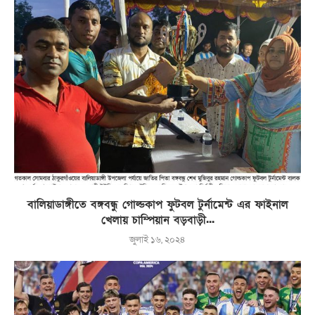
বালিয়াডাঙ্গীতে বঙ্গবন্ধু গোল্ডকাপ ফুটবল টুর্নামেন্ট এর ফাইনাল
খেলায় চাম্পিয়ান বড়বাড়ী...
জুলাই ১৬, ২০২৪