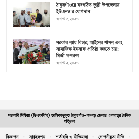
ঠাকুরগাঁওয়ে নবগঠিত ভূল্লী উপজেলায়
ইউএনও’র যোগদান
আগস্ট ৩, ২০২৬
সরকার ন্যায় বিচার, আইনের শাসন এবং
সামাজিক ইনসাফ প্রতিষ্ঠা করতে চায়:
মির্জা ফখরুল
আগস্ট ২, ২০২৬
সরকারি মিডিয়া (ডিএফপি’র) তালিকাভুক্ত ঠাকুরগাঁও-পঞ্চগড় জেলার একমাত্র দৈনিক
পত্রিকা
বিজ্ঞাপন
সার্কুলেশন
শর্তাবলি ও নীতিমালা
গোপনীয়তা নীতি