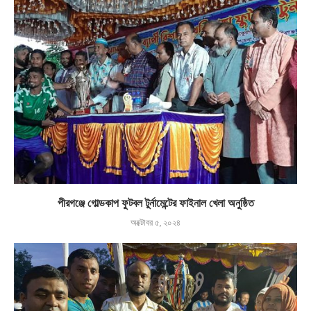
পীরগঞ্জে গোল্ডকাপ ফুটবল টুর্নামেন্টের ফাইনাল খেলা অনুষ্ঠিত
অক্টোবর ৫, ২০২৪