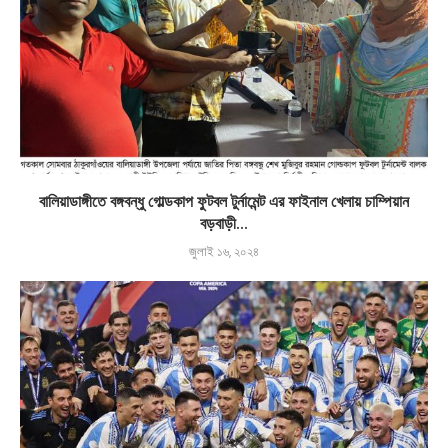
বালিয়াডাঙ্গীতে বঙ্গবন্ধু গোল্ডকাপ ফুটবল টুর্নামেন্ট এর ফাইনাল খেলায় চাম্পিয়ান
বড়বাড়ী...
জুলাই ১৬, ২০২৪